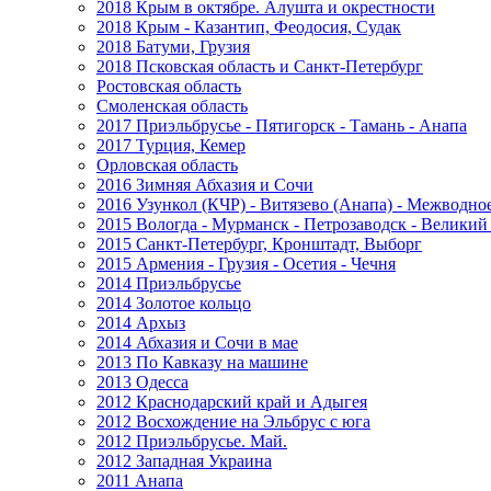
2018 Крым в октябре. Алушта и окрестности
2018 Крым - Казантип, Феодосия, Судак
2018 Батуми, Грузия
2018 Псковская область и Санкт-Петербург
Ростовская область
Смоленская область
2017 Приэльбрусье - Пятигорск - Тамань - Анапа
2017 Турция, Кемер
Орловская область
2016 Зимняя Абхазия и Сочи
2016 Узункол (КЧР) - Витязево (Анапа) - Межводно
2015 Вологда - Мурманск - Петрозаводск - Велики
2015 Санкт-Петербург, Кронштадт, Выборг
2015 Армения - Грузия - Осетия - Чечня
2014 Приэльбрусье
2014 Золотое кольцо
2014 Архыз
2014 Абхазия и Сочи в мае
2013 По Кавказу на машине
2013 Одесса
2012 Краснодарский край и Адыгея
2012 Восхождение на Эльбрус с юга
2012 Приэльбрусье. Май.
2012 Западная Украина
2011 Анапа