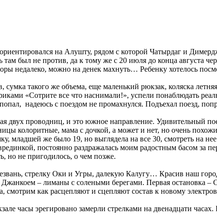
 ориентировался на Алушту, рядом с которой Чатырдаг и Димерджи
 там был не против, да к тому же с 20 июля до конца августа ч
горы недалеко, можно на денек махнуть… Ребенку хотелось посмо
ов, сумка такого же объема, еще маленький рюкзак, коляска летн
криками «Сотрите все что наснимали!», успели понаблюдать реа
е попал, надеюсь с поездом не промахнулся. Подъехал поезд, по
я двух проводниц, и это южное направление. Удивительный поезд
ницы колоритные, мама с дочкой, а может и нет, но очень похож
, младшей же было 19, но выглядела на все 30, смотреть на нее
с врединкой, постоянно раздражалась моим радостным басом за 
ь, но не пригодилось, о чем позже.
Резвань, стрелку Оки и Угры, далекую Калугу… Красив наш горо
 Джанкоем – лиманы с солеными берегами. Первая остановка – 
са, смотрим как расцепляют и сцепляют состав к новому электров
зале часы эрегировано замерли стрелками на двенадцати часах.