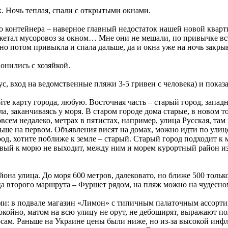
к. Ночь теплая, спали с открытыми окнами.
контейнера – наверное главный недостаток нашей новой квартиры
етал мусоровоз за окном… Мне они не мешали, по привычке вст
о потом привыкла и спала дальше, да и окна уже на ночь закрыв
вонились с хозяйкой.
, вход на ведомственные пляжи 3-5 гривен с человека) и показа
йте карту города, любую. Восточная часть – старый город, запад
ла, заканчиваясь у моря. В старом городе дома старые, в новом 
сем недалеко, метрах в пятистах, например, улица Русская, там
льше на первом. Объявления висят на домах, можно идти по улиц
од, хотите поближе к земле – старый. Старый город подходит к
вый к морю не выходит, между ним и морем курортный район из
на улица. До моря 600 метров, далековато, но ближе 500 только
льца второго маршрута – Фуршет рядом, на пляж можно на чудесно
ами: в подвале магазин «Лимон» с типичным палаточным ассорт
окойно, матом на всю улицу не орут, не дебоширят, выражают по
сам. Раньше на Украине цены были ниже, но из-за высокой инф