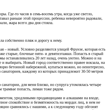
. Где-то часов в семь-восемь утра, когда уже светло,
авал раньше этой процессии, ребенка невероятно радовали,
али, жара всего два дня стояла.
ла собственно пляж и дорогу к нему.
ная – новый. Условно разделяются улицей Фрунзе, которая есть
тоже старые, блочные пяти- и девятиэтажки. Попасть в старый
 мы останавливались 20 лет назад, очень уютно. Можно и на
е и выбирать. Новый город соответственно правее вокзала, на
 морю бетонной набережной, купаться можно, но неинтересно,
 санаториев, каждому из которых принадлежит 30-50 метров
 санатории, для меня близко, но супруга утомлялась четыре
м трамвае попасть, лиман тоже рядом.
иментом, уродливыми продавщицами и алкашами на входе,
лное спокойствие и безмятежность на мордах лиц, в нем не
ляции сравнялись с нашими, а к следующему году обгонят