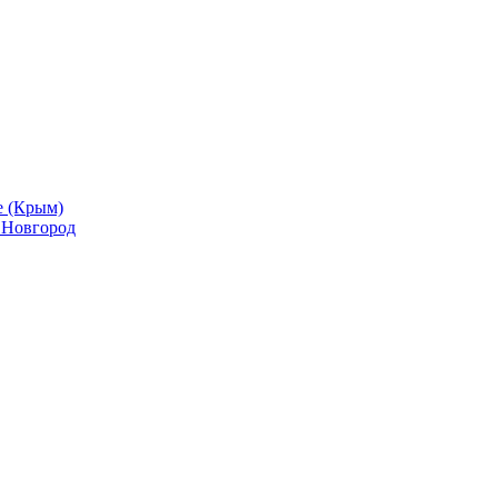
е (Крым)
й Новгород