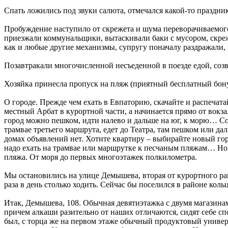
Спать ложились под звуки салюта, отмечался какой-то праздни
Пробуждение наступило от скрежета и шума переворачиваемого 
приезжали коммунальщики, вытаскивали баки с мусором, скреж
как и любые другие механизмы, супругу поначалу раздражали, н
Позавтракали многочисленной несъеденной в поезде едой, соз
Хозяйка принесла пропуск на пляж (приятный бесплатный бонус
О городе. Прежде чем ехать в Евпаторию, скачайте и распечата
местный Арбат в курортной части, а начинается прямо от вокза
город можно пешком, идти налево и дальше на юг, к морю… Сов
трамвае третьего маршрута, едет до Театра, там пешком или да
домах объявлений нет. Хотите квартиру – выбирайте новый гор
надо ехать на трамвае или маршрутке к песчаным пляжам… Но
пляжа. От моря до первых многоэтажек полкилометра.
Мы остановились на улице Демышева, вторая от курортного райо
раза в день столько ходить. Сейчас бы поселился в районе ко
Итак, Демышева, 108. Обычная девятиэтажка с двумя магазин
причем алкаши разительно от наших отличаются, сидят себе сп
был, с торца же на первом этаже обычный продуктовый универ