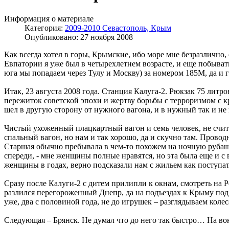
Информация о материале
Категория:
2009-2010 Севастополь, Крым
Опубликовано: 27 ноября 2008
Как всегда хотел в горы, Крымские, ибо море мне безразлично,
Евпатории я уже был в четырехлетнем возрасте, и еще побывать
юга мы попадаем через Тулу и Москву) за номером 185М, да и 
Итак, 23 августа 2008 года. Станция Калуга-2. Рюкзак 75 литр
пережиток советской эпохи и жертву борьбы с терроризмом с 
шел в другую сторону от нужного вагона, и в нужный так и н
Чистый ухоженный плацкартный вагон и семь человек, не счита
спальный вагон, но нам и так хорошо, да и скучно там. Провод
Старшая обычно пребывала в чем-то похожем на ночную рубашку
спереди, - мне женщины полные нравятся, но эта была еще и 
женщины в годах, верно подсказали нам с жильем как поступат
Сразу после Калуги-2 с дитем прилипли к окнам, смотреть на 
разлился перегороженный Днепр, да на подъездах к Крыму под
уже, два с половиной года, не до игрушек – разглядываем коле
Следующая – Брянск. Не думал что до него так быстро… На вок