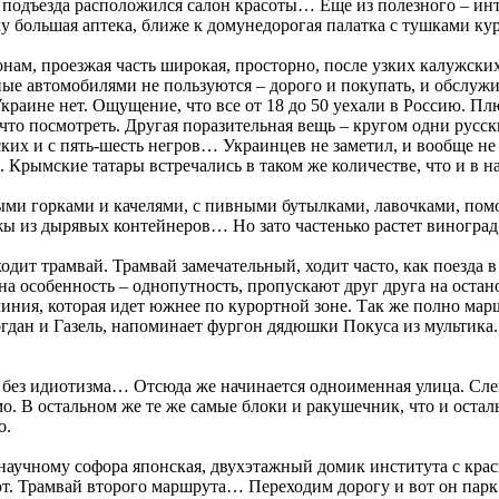
подъезда расположился салон красоты… Еще из полезного – интер
глу большая аптека, ближе к домунедорогая палатка с тушками кур
ам, проезжая часть широкая, просторно, после узких калужских
ные автомобилями не пользуются – дорого и покупать, и обслуж
 Украине нет. Ощущение, что все от 18 до 50 уехали в Россию. П
что посмотреть. Другая поразительная вещь – кругом одни русски
бских и с пять-шесть негров… Украинцев не заметил, и вообще н
. Крымские татары встречались в таком же количестве, что и в 
ными горками и качелями, с пивными бутылками, лавочками, по
ижы из дырявых контейнеров… Но зато частенько растет виноград
дит трамвай. Трамвай замечательный, ходит часто, как поезда в
на особенность – однопутность, пропускают друг друга на остано
 линия, которая идет южнее по курортной зоне. Так же полно ма
огдан и Газель, напоминает фургон дядюшки Покуса из мультика.
без идиотизма… Отсюда же начинается одноименная улица. Слева
мо. В остальном же те же самые блоки и ракушечник, что и оста
о.
о-научному софора японская, двухэтажный домик института с к
ают. Трамвай второго маршрута… Переходим дорогу и вот он пар