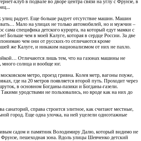
нет-клуб в подвале во дворе центра связи на углу с Фрунзе, в
иц...
 улиц радует. Еще больше радует отсутствие машин. Машин
ивать… Мало на улицах не только автомобилей, но и мужчин –
люс сама специфика детского курорта, на который едут мамки с
е! Больше чем в моей Калуге, которая в сердце России. За две
е понимаю чем они от русских-то отличаются кроме
нашей же Калуге, и никаким национализмом от них не пахло.
мойкой… Отличаются лишь тем, что на газонах машины не
, много солнца и вообще юг.
 московском метро, проезд гривна. Колея метр, вагоны поуже,
вках, где на 20 метров появляется второй путь. Проходит через
ршруток, в основном Богданы-пазики и Богданы-газели.
 Такими уродствами не пользовались, но вроде как на них до
 санаторий, справа строится элитное, как считают местные,
льной город. Еще одна улочка, на ней уцелели одноэтажные
расивым садом и памятник Володимиру Далю, который видимо не
к Фрунзе, пешеходная зона. Вдоль улицы Шевченко детский