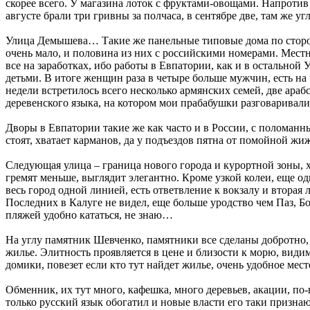
скорее всего. У магазина лоток с фруктами-овощами. Напротив 
августе брали три гривны за полчаса, в сентябре две, там же у
Улица Демышева… Такие же панельные типовые дома по сторон
очень мало, и половина из них с российскими номерами. Мест
все на заработках, ибо работы в Евпатории, как и в остальной
детьми. В итоге женщин раза в четыре больше мужчин, есть на 
недели встретилось всего несколько армянских семей, две ара
деревенского языка, на котором мои прабабушки разговаривали
Дворы в Евпатории такие же как часто и в России, с поломан
стоят, хватает карманов, да у подъездов пятна от помойной ж
Следующая улица – граница нового города и курортной зоны, хо
гремят меньше, выглядит элегантно. Кроме узкой колеи, еще од
весь город одной линией, есть ответвление к вокзалу и вторая
Последних в Калуге не видел, еще больше уродство чем Паз, Б
пляжей удобно кататься, не знаю…
На углу памятник Шевченко, памятники все сделаны добротно, 
жилье. Элитность проявляется в цене и близости к морю, види
домики, повезет если кто тут найдет жилье, очень удобное мест
Обменник, их тут много, кафешка, много деревьев, акации, п
только русский язык обогатил и новые власти его таки призн