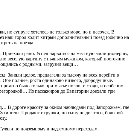
, но супруге хотелось не только море, но и песочек. В
ерез наш город ходит хитрый дополнительный поезд (обычно на
треть на поезда.
яя. Приехали рано. Успел нарваться на местную милиционершу,
льно веселую картину с пьяным мужиком, который постоянно
прощались с родными, загрузил вещи…
. Заняли целое, предлагали за тысячу на всех перейти в
и. Обе полные, роста одинаково низкого, добродушные.
 приятно было только при мытье полов, и сзади, и особенно
перегородкой… Из пассажиров до Евпатории доехали три
д… В дороге красоту за окном наблюдали под Запорожьем, где
Сухиничи. Продают игрушки, но сыну не до этого, большой
озу.
 Гуляли по подземному и надземному переходам.