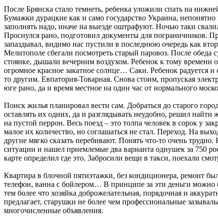
После Брянска стало темнеть, ребенка уложили спать на нижне
Бумажки дурацкие как и само государство Украина, непонятно 
заполнять надо, иначе на выезде оштрафуют. Ночью таки свалилс
Проснулся рано, подготовил документы для пограничников. Пр
запаздывал, видимо нас пустили в последнюю очередь как втор
Мелитополе сбегали посмотреть старый паровоз. После обеда 
стоянке, дышали вечерним воздухом. Ребенок к тому времени о
огромное красное закатное солнце… Саки. Ребенок радуется и с
то другим. Евпатория-Товарная. Снова стоим, пропуская элект
юге рано, да и время местное на один час от нормального моско
Поиск жилья планировал вести сам. Добраться до старого город
оставлять их одних, да и разглядывать неудобно, решил найти 
на пустой перрон. Весь поезд – это толпа человек в сорок у з
малое их количество, но соглашаться не стал. Переход. На выхо
другие мягко сказать перебивают. Понять что-то очень трудно. 
ситуации и нашел приемлемые два варианта однушек за 750 росс
карте определил где это. Забросили вещи в такси, поехали смот
Квартира в блочной пятиэтажки, без кондиционера, ремонт был 
телефон, ванна с бойлером… В принципе за эти деньги можно б
тем более что хозяйка доброжелательная, порядочная и аккуратн
предлагает, старушки не более чем профессиональные зазывалы
многочисленные объявления.