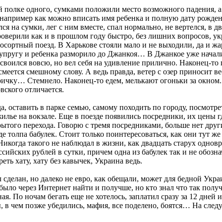
й полке одного, сумками положили место возможного падения, а
например как можно вписать имя ребенка и полную дату рождени
я на сумки, лег с ним вместе, спал нормально, не вертелся, в д
оверили как и в прошлом году быстро, без лишних вопросов, укр
осортный поезд. В Харькове стояли мало и не выходили, да и ж
супругу и ребенка разморило до Джанкоя… В Джанкое уже начали
своился вовсю, но вел себя на удивление прилично. Наконец-то
меется смешному слову. А ведь правда, ветер с озер приносит ве
ричку… Стемнело. Наконец-то едем, мелькают огоньки за окном.
вского отличается.
а, оставить в парке семью, самому походить по городу, посмотр
жилье на вокзале. Еще в поезде появились посредники, их цены 
акрытого перехода. Говорю с тремя посредниками, больше нет др
де толпа бабулек. Стоит только поинтересоваться, как они тут ж
Никогда такого не наблюдал в жизни, как двадцать старух одновр
ийских рублей в сутки, причем одна из бабулек так и не обозна
реть хату, хату без кавычек, Украина ведь.
сделан, но далеко не евро, как обещали, может для бедной Украи
ыло через Интернет найти и получше, но кто знал что так полу
ая. По ночам бегать еще не хотелось, заплатил сразу за 12 дней 
, в чем позже убедились, мафия, все поделено, боятся… На след