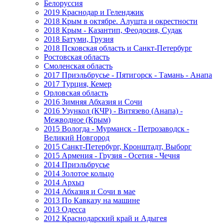
Белоруссия
2019 Краснодар и Геленджик
2018 Крым в октябре. Алушта и окрестности
2018 Крым - Казантип, Феодосия, Судак
2018 Батуми, Грузия
2018 Псковская область и Санкт-Петербург
Ростовская область
Смоленская область
2017 Приэльбрусье - Пятигорск - Тамань - Анапа
2017 Турция, Кемер
Орловская область
2016 Зимняя Абхазия и Сочи
2016 Узункол (КЧР) - Витязево (Анапа) -
Межводное (Крым)
2015 Вологда - Мурманск - Петрозаводск -
Великий Новгород
2015 Санкт-Петербург, Кронштадт, Выборг
2015 Армения - Грузия - Осетия - Чечня
2014 Приэльбрусье
2014 Золотое кольцо
2014 Архыз
2014 Абхазия и Сочи в мае
2013 По Кавказу на машине
2013 Одесса
2012 Краснодарский край и Адыгея