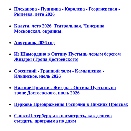
Плеханова - Пушкина - Королева - Георгиевская -
Рылеева, лето 2026
Калуга, лето 2026. Театральная, Чичерина,
Московская, окраины.
Авчурино, 2026 год
Из Шамордино в Оптину Пустынь левым берегом
Жиздры (Тропа Достоевского)
Сосенский - Гранный холм - Камышенка -
Ильинское, июль 2026
Нижние Прыски - Жиздра - Оптина Пустынь по
тропе Достоевского, июль 2026
Церковь Преображения Господня в Нижних Прысках
Санкт-Петербург, что посмотреть, как дешево
съездить, программа по дням