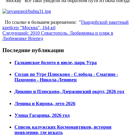
"Москву" все таки увидели на обратном пути из окна поезда
По ссылке в большем разрешении: "
Гвардейский ракетный
крейсер "Москва", 164 кб
Следующий: 2010 Севастополь. Любимовка и пляж в
Любимовке
Вперед
Последние публикации
Галкинское болото в июле, парк Угра
Сплав по Угре Плюсково - Слобода - Смагино -
Пахомово - Никола-Ленивец
Дюкино и Плюсково, Дзержинский округ, 2026 год
Ленина и Кирова, лето 2026
Улица Гагарина, 2026 год
Список калужских Космонавтиков, история
появления, где искать