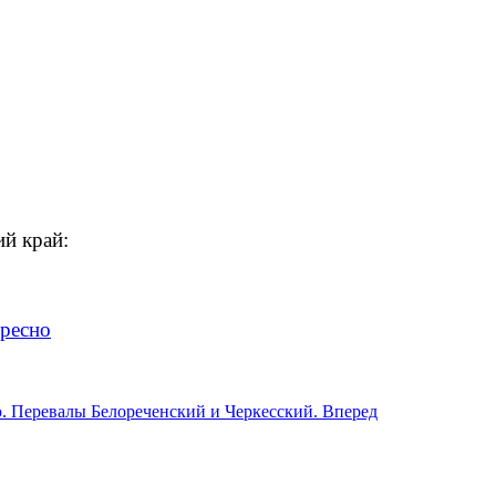
ий край:
ересно
ю. Перевалы Белореченский и Черкесский.
Вперед