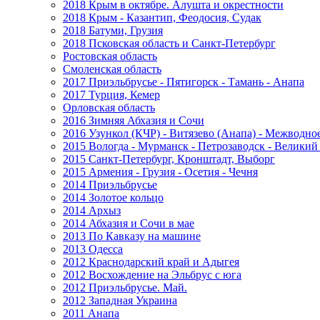
2018 Крым в октябре. Алушта и окрестности
2018 Крым - Казантип, Феодосия, Судак
2018 Батуми, Грузия
2018 Псковская область и Санкт-Петербург
Ростовская область
Смоленская область
2017 Приэльбрусье - Пятигорск - Тамань - Анапа
2017 Турция, Кемер
Орловская область
2016 Зимняя Абхазия и Сочи
2016 Узункол (КЧР) - Витязево (Анапа) - Межводно
2015 Вологда - Мурманск - Петрозаводск - Велики
2015 Санкт-Петербург, Кронштадт, Выборг
2015 Армения - Грузия - Осетия - Чечня
2014 Приэльбрусье
2014 Золотое кольцо
2014 Архыз
2014 Абхазия и Сочи в мае
2013 По Кавказу на машине
2013 Одесса
2012 Краснодарский край и Адыгея
2012 Восхождение на Эльбрус с юга
2012 Приэльбрусье. Май.
2012 Западная Украина
2011 Анапа