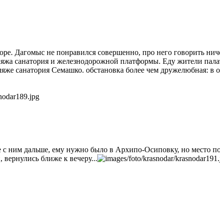
оре. Дагомыс не понравился совершенно, про него говорить ниче
 пляжа санатория и железнодорожной платформы. Еду жители пал
 пляже санатория Семашко. обстановка более чем дружелюбная: в
те с ним дальше, ему нужно было в Архипо-Осиповку, но место п
вернулись ближе к вечеру...