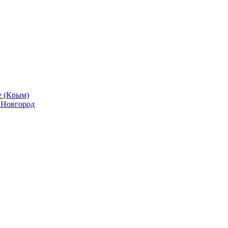
е (Крым)
й Новгород