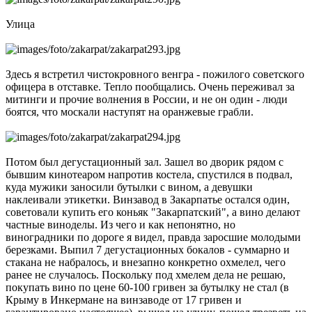
Улица
Здесь я встретил чистокровного венгра - пожилого советского
офицера в отставке. Тепло пообщались. Очень переживал за
митинги и прочие волнения в России, и не он один - люди
боятся, что москали наступят на оранжевые грабли.
Потом был дегустационный зал. Зашел во дворик рядом с
бывшим кинотеаром напротив костела, спустился в подвал,
куда мужики заносили бутылки с вином, а девушки
наклеивали этикетки. Винзавод в Закарпатье остался один,
советовали купить его коньяк "Закарпатский", а вино делают
частные виноделы. Из чего и как непонятно, но
виноградники по дороге я видел, правда заросшие молодыми
березками. Выпил 7 дегустационных бокалов - суммарно и
стакана не набралось, и внезапно конкретно охмелел, чего
ранее не случалось. Поскольку под хмелем дела не решаю,
покупать вино по цене 60-100 гривен за бутылку не стал (в
Крыму в Инкермане на винзаводе от 17 гривен и