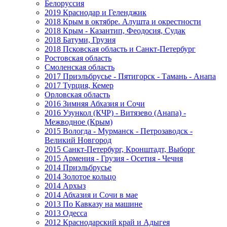
Белоруссия
2019 Краснодар и Геленджик
2018 Крым в октябре. Алушта и окрестности
2018 Крым - Казантип, Феодосия, Судак
2018 Батуми, Грузия
2018 Псковская область и Санкт-Петербург
Ростовская область
Смоленская область
2017 Приэльбрусье - Пятигорск - Тамань - Анапа
2017 Турция, Кемер
Орловская область
2016 Зимняя Абхазия и Сочи
2016 Узункол (КЧР) - Витязево (Анапа) -
Межводное (Крым)
2015 Вологда - Мурманск - Петрозаводск -
Великий Новгород
2015 Санкт-Петербург, Кронштадт, Выборг
2015 Армения - Грузия - Осетия - Чечня
2014 Приэльбрусье
2014 Золотое кольцо
2014 Архыз
2014 Абхазия и Сочи в мае
2013 По Кавказу на машине
2013 Одесса
2012 Краснодарский край и Адыгея