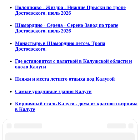
Полошково - Жиздра - Нижние Прыски по тропе
Достоевского, июль 2026
Шамордино - Серена - Серено-Завод по тропе
Достоевского, июль 2026
Монастырь в Шамордино летом. Тропа
Достоевского.
Где остановится с палаткой в Калужской области и
около Калуги
Пляжи и места летнего отдыха под Калугой
Самые уродливые здания Калуги
Кирпичный стиль Калуги - дома из красного кирпича
в Калуге