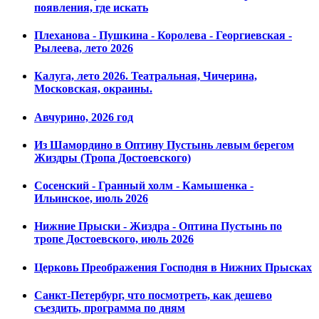
появления, где искать
Плеханова - Пушкина - Королева - Георгиевская -
Рылеева, лето 2026
Калуга, лето 2026. Театральная, Чичерина,
Московская, окраины.
Авчурино, 2026 год
Из Шамордино в Оптину Пустынь левым берегом
Жиздры (Тропа Достоевского)
Сосенский - Гранный холм - Камышенка -
Ильинское, июль 2026
Нижние Прыски - Жиздра - Оптина Пустынь по
тропе Достоевского, июль 2026
Церковь Преображения Господня в Нижних Прысках
Санкт-Петербург, что посмотреть, как дешево
съездить, программа по дням