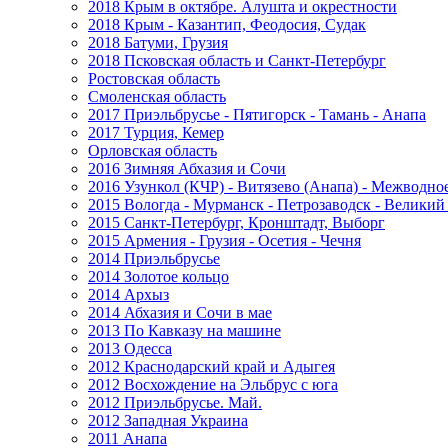
2018 Крым в октябре. Алушта и окрестности
2018 Крым - Казантип, Феодосия, Судак
2018 Батуми, Грузия
2018 Псковская область и Санкт-Петербург
Ростовская область
Смоленская область
2017 Приэльбрусье - Пятигорск - Тамань - Анапа
2017 Турция, Кемер
Орловская область
2016 Зимняя Абхазия и Сочи
2016 Узункол (КЧР) - Витязево (Анапа) - Межводно
2015 Вологда - Мурманск - Петрозаводск - Велики
2015 Санкт-Петербург, Кронштадт, Выборг
2015 Армения - Грузия - Осетия - Чечня
2014 Приэльбрусье
2014 Золотое кольцо
2014 Архыз
2014 Абхазия и Сочи в мае
2013 По Кавказу на машине
2013 Одесса
2012 Краснодарский край и Адыгея
2012 Восхождение на Эльбрус с юга
2012 Приэльбрусье. Май.
2012 Западная Украина
2011 Анапа