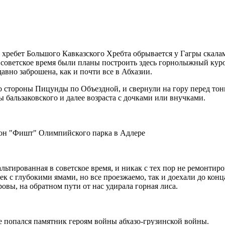
й хребет Большого Кавказского Хребта обрывается у Гагры скала
 советское время были планы построить здесь горнолыжный куро
давно заброшена, как и почти все в Абхазии.
со стороны Пицунды по Объездной, и свернули на гору перед тон
 бальзаковского и далее возраста с дочками или внучками.
ион "Фишт" Олимпийского парка в Адлере
альтированная в советское время, и никак с тех пор не ремонтир
чек с глубокими ямами, но все проезжаемо, так и доехали до ко
ровы, на обратном пути от нас удирала горная лиса.
е попался памятник героям войны абхазо-грузинской войны.