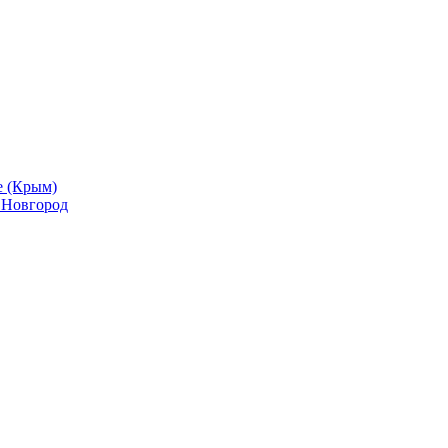
е (Крым)
й Новгород