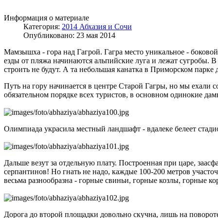
Информация о материале
Категория:
2014 Абхазия и Сочи
Опубликовано: 23 мая 2014
Мамзышха - гора над Гагрой. Гагра место уникальное - боково
езды от пляжа начинаются альпийские луга и лежат сугробы. В
строить не будут. А та небольшая канатка в Приморском парке 
Путь на гору начинается в центре Старой Гагры, но мы ехали 
обязательном порядке всех туристов, в основном одинокие дамы
Олимпиада украсила местный ландшафт - вдалеке белеет стад
Дальше везут за отдельную плату. Построенная при царе, заасф
серпантинов! Но гнать не надо, каждые 100-200 метров участо
весьма разнообразна - горные свиньи, горные козлы, горные ко
Дорога до второй площадки довольно скучна, лишь на поворот