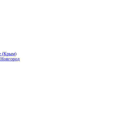
е (Крым)
й Новгород