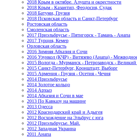
2018 Крым в октябре. Алушта и окрестности
2018 Крым - Казантип, Феодосия, Судак
2018 Батуми, Грузия
2018 Псковская область и Санкт-Петербург
Ростовская область
Смоленская область
2017 Приэльбрусье - Пятигорск - Тамань - Анапа
2017 Турция, Кемер
Орловская область
2016 Зимняя Абхазия и Сочи
2016 Узункол (КЧР) - Витязево (Анапа) - Межводно
2015 Вологда - Мурманск - Петрозаводск - Велики
2015 Санкт-Петербург, Кронштадт, Выборг
2015 Армения - Грузия - Осетия - Чечня
2014 Приэльбрусье
2014 Золотое кольцо
2014 Архыз
2014 Абхазия и Сочи в мае
2013 По Кавказу на машине
2013 Одесса
2012 Краснодарский край и Адыгея
2012 Восхождение на Эльбрус с юга
2012 Приэльбрусье. Май.
2012 Западная Украина
2011 Анапа