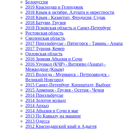
Белоруссия
2019 Краснодар и Геленджик
2018 Крым в октябре. Алушта и окрестности
2018 Крым - Казантип, Феодосия, Судак
2018 Батуми, Грузия
2018 Псковская область и Санкт-Петербург
Ростовская область
Смоленская область
2017 Приэльбрусье - Пятигорск - Тамань - Анапа
2017 Турция, Кемер
Орловская область
2016 Зимняя Абхазия и Сочи
2016 Узункол (КЧР) - Витязево (Анапа) -
Межводное (Крым)
2015 Вологда - Мурманск - Петрозаводск -
Великий Новгород
2015 Санкт-Петербург, Кронштадт, Выборг
2015 Армения - Грузия - Осетия - Чечня
2014 Приэльбрусье
2014 Золотое кольцо
2014 Архыз
2014 Абхазия и Сочи в мае
2013 По Кавказу на машине
2013 Одесса
2012 Краснодарский край и Адыгея