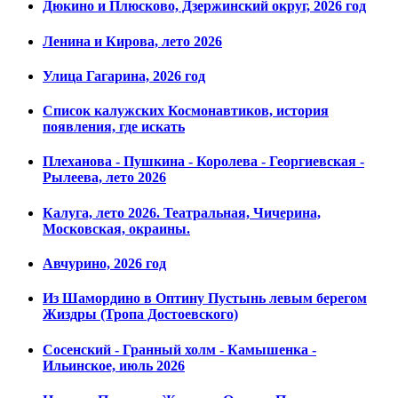
Дюкино и Плюсково, Дзержинский округ, 2026 год
Ленина и Кирова, лето 2026
Улица Гагарина, 2026 год
Список калужских Космонавтиков, история
появления, где искать
Плеханова - Пушкина - Королева - Георгиевская -
Рылеева, лето 2026
Калуга, лето 2026. Театральная, Чичерина,
Московская, окраины.
Авчурино, 2026 год
Из Шамордино в Оптину Пустынь левым берегом
Жиздры (Тропа Достоевского)
Сосенский - Гранный холм - Камышенка -
Ильинское, июль 2026