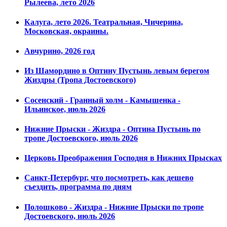
Рылеева, лето 2026
Калуга, лето 2026. Театральная, Чичерина,
Московская, окраины.
Авчурино, 2026 год
Из Шамордино в Оптину Пустынь левым берегом
Жиздры (Тропа Достоевского)
Сосенский - Гранный холм - Камышенка -
Ильинское, июль 2026
Нижние Прыски - Жиздра - Оптина Пустынь по
тропе Достоевского, июль 2026
Церковь Преображения Господня в Нижних Прысках
Санкт-Петербург, что посмотреть, как дешево
съездить, программа по дням
Полошково - Жиздра - Нижние Прыски по тропе
Достоевского, июль 2026