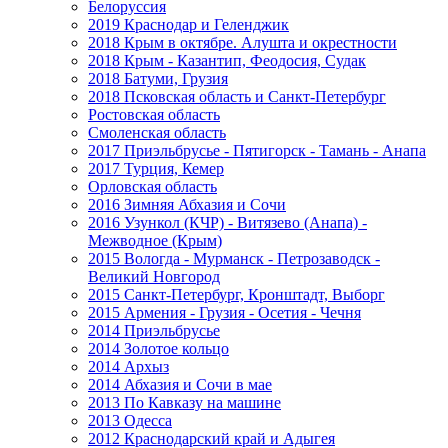
Белоруссия
2019 Краснодар и Геленджик
2018 Крым в октябре. Алушта и окрестности
2018 Крым - Казантип, Феодосия, Судак
2018 Батуми, Грузия
2018 Псковская область и Санкт-Петербург
Ростовская область
Смоленская область
2017 Приэльбрусье - Пятигорск - Тамань - Анапа
2017 Турция, Кемер
Орловская область
2016 Зимняя Абхазия и Сочи
2016 Узункол (КЧР) - Витязево (Анапа) -
Межводное (Крым)
2015 Вологда - Мурманск - Петрозаводск -
Великий Новгород
2015 Санкт-Петербург, Кронштадт, Выборг
2015 Армения - Грузия - Осетия - Чечня
2014 Приэльбрусье
2014 Золотое кольцо
2014 Архыз
2014 Абхазия и Сочи в мае
2013 По Кавказу на машине
2013 Одесса
2012 Краснодарский край и Адыгея