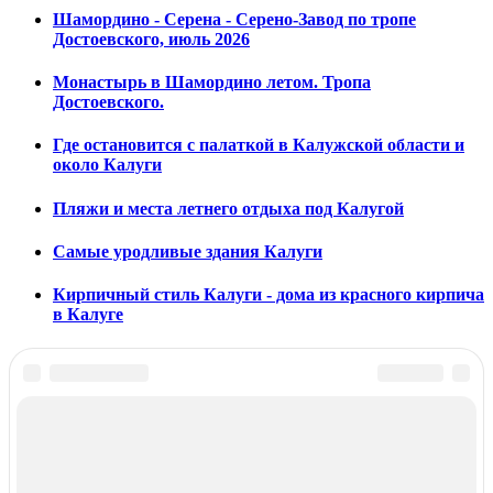
Шамордино - Серена - Серено-Завод по тропе
Достоевского, июль 2026
Монастырь в Шамордино летом. Тропа
Достоевского.
Где остановится с палаткой в Калужской области и
около Калуги
Пляжи и места летнего отдыха под Калугой
Самые уродливые здания Калуги
Кирпичный стиль Калуги - дома из красного кирпича
в Калуге