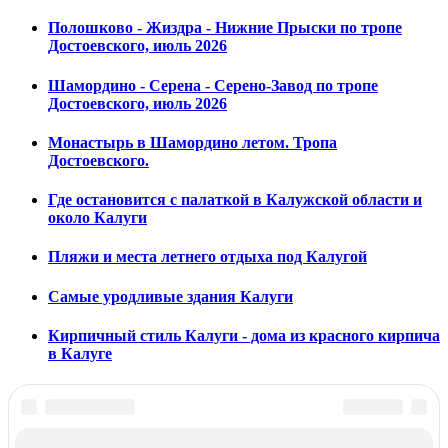
Полошково - Жиздра - Нижние Прыски по тропе
Достоевского, июль 2026
Шамордино - Серена - Серено-Завод по тропе
Достоевского, июль 2026
Монастырь в Шамордино летом. Тропа
Достоевского.
Где остановится с палаткой в Калужской области и
около Калуги
Пляжи и места летнего отдыха под Калугой
Самые уродливые здания Калуги
Кирпичный стиль Калуги - дома из красного кирпича
в Калуге