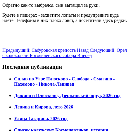
Обратно как-то выбрался, сын вытащил за руки.
Будете в пещерах - захватите лопаты и предупредите куда
идете. Телефоны в них плохо ловят, а посетители здесь редки.
Предыдущий: Сабуровская крепость
Назад
Следующий: Орёл
с колокольни Богоявленского собора
Вперед
Последние публикации
Сплав по Угре Плюсково - Слобода - Смагино -
Пахомово - Никола-Ленивец
Дюкино и Плюсково, Дзержинский округ, 2026 год
Ленина и Кирова, лето 2026
Улица Гагарина, 2026 год
Список калужских Космонавтиков, история