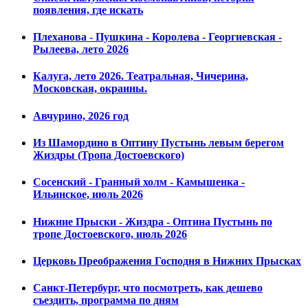
появления, где искать
Плеханова - Пушкина - Королева - Георгиевская -
Рылеева, лето 2026
Калуга, лето 2026. Театральная, Чичерина,
Московская, окраины.
Авчурино, 2026 год
Из Шамордино в Оптину Пустынь левым берегом
Жиздры (Тропа Достоевского)
Сосенский - Гранный холм - Камышенка -
Ильинское, июль 2026
Нижние Прыски - Жиздра - Оптина Пустынь по
тропе Достоевского, июль 2026
Церковь Преображения Господня в Нижних Прысках
Санкт-Петербург, что посмотреть, как дешево
съездить, программа по дням