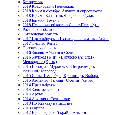
Белоруссия
2019 Краснодар и Геленджик
2018 Крым в октябре. Алушта и окрестности
2018 Крым - Казантип, Феодосия, Судак
2018 Батуми, Грузия
2018 Псковская область и Санкт-Петербург
Ростовская область
Смоленская область
2017 Приэльбрусье - Пятигорск - Тамань - Анапа
2017 Турция, Кемер
Орловская область
2016 Зимняя Абхазия и Сочи
2016 Узункол (КЧР) - Витязево (Анапа) -
Межводное (Крым)
2015 Вологда - Мурманск - Петрозаводск -
Великий Новгород
2015 Санкт-Петербург, Кронштадт, Выборг
2015 Армения - Грузия - Осетия - Чечня
2014 Приэльбрусье
2014 Золотое кольцо
2014 Архыз
2014 Абхазия и Сочи в мае
2013 По Кавказу на машине
2013 Одесса
2012 Краснодарский край и Адыгея