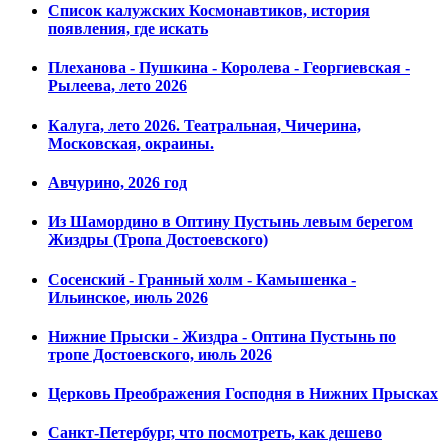
Список калужских Космонавтиков, история
появления, где искать
Плеханова - Пушкина - Королева - Георгиевская -
Рылеева, лето 2026
Калуга, лето 2026. Театральная, Чичерина,
Московская, окраины.
Авчурино, 2026 год
Из Шамордино в Оптину Пустынь левым берегом
Жиздры (Тропа Достоевского)
Сосенский - Гранный холм - Камышенка -
Ильинское, июль 2026
Нижние Прыски - Жиздра - Оптина Пустынь по
тропе Достоевского, июль 2026
Церковь Преображения Господня в Нижних Прысках
Санкт-Петербург, что посмотреть, как дешево