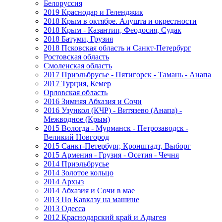
Белоруссия
2019 Краснодар и Геленджик
2018 Крым в октябре. Алушта и окрестности
2018 Крым - Казантип, Феодосия, Судак
2018 Батуми, Грузия
2018 Псковская область и Санкт-Петербург
Ростовская область
Смоленская область
2017 Приэльбрусье - Пятигорск - Тамань - Анапа
2017 Турция, Кемер
Орловская область
2016 Зимняя Абхазия и Сочи
2016 Узункол (КЧР) - Витязево (Анапа) -
Межводное (Крым)
2015 Вологда - Мурманск - Петрозаводск -
Великий Новгород
2015 Санкт-Петербург, Кронштадт, Выборг
2015 Армения - Грузия - Осетия - Чечня
2014 Приэльбрусье
2014 Золотое кольцо
2014 Архыз
2014 Абхазия и Сочи в мае
2013 По Кавказу на машине
2013 Одесса
2012 Краснодарский край и Адыгея