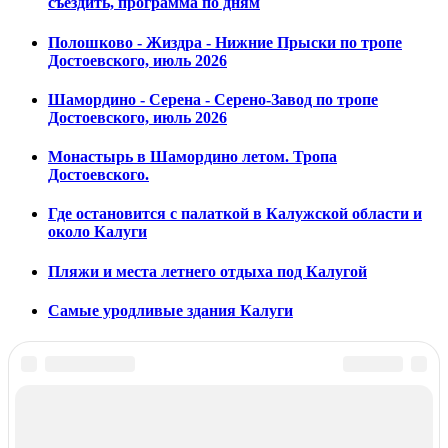
съездить, программа по дням
Полошково - Жиздра - Нижние Прыски по тропе
Достоевского, июль 2026
Шамордино - Серена - Серено-Завод по тропе
Достоевского, июль 2026
Монастырь в Шамордино летом. Тропа
Достоевского.
Где остановится с палаткой в Калужской области и
около Калуги
Пляжи и места летнего отдыха под Калугой
Самые уродливые здания Калуги