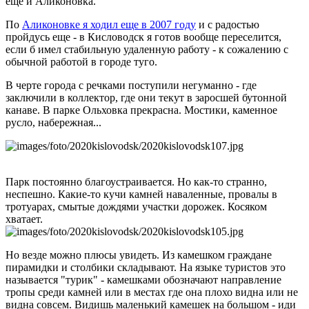
еще и Аликоновка.
По
Аликоновке я ходил еще в 2007 году
и с радостью
пройдусь еще - в Кисловодск я готов вообще переселится,
если б имел стабильную удаленную работу - к сожалению с
обычной работой в городе туго.
В черте города с речками поступили негуманно - где
заключили в коллектор, где они текут в заросшей бутонной
канаве. В парке Ольховка прекрасна. Мостики, каменное
русло, набережная...
Парк постоянно благоустраивается. Но как-то странно,
неспешно. Какие-то кучи камней наваленные, провалы в
тротуарах, смытые дождями участки дорожек. Косяком
хватает.
Но везде можно плюсы увидеть. Из камешком граждане
пирамидки и столбики складывают. На языке туристов это
называется "турик" - камешками обозначают направление
тропы среди камней или в местах где она плохо видна или не
видна совсем. Видишь маленький камешек на большом - иди