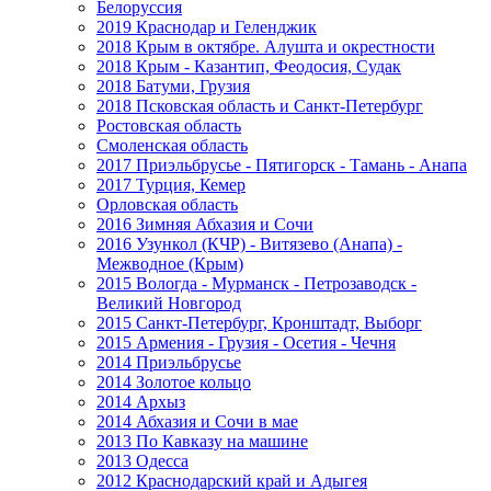
Белоруссия
2019 Краснодар и Геленджик
2018 Крым в октябре. Алушта и окрестности
2018 Крым - Казантип, Феодосия, Судак
2018 Батуми, Грузия
2018 Псковская область и Санкт-Петербург
Ростовская область
Смоленская область
2017 Приэльбрусье - Пятигорск - Тамань - Анапа
2017 Турция, Кемер
Орловская область
2016 Зимняя Абхазия и Сочи
2016 Узункол (КЧР) - Витязево (Анапа) -
Межводное (Крым)
2015 Вологда - Мурманск - Петрозаводск -
Великий Новгород
2015 Санкт-Петербург, Кронштадт, Выборг
2015 Армения - Грузия - Осетия - Чечня
2014 Приэльбрусье
2014 Золотое кольцо
2014 Архыз
2014 Абхазия и Сочи в мае
2013 По Кавказу на машине
2013 Одесса
2012 Краснодарский край и Адыгея