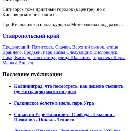
Пятигорск тоже приятный городок (в центре), но с
Кисловодском не сравнить.
Про Кисловодск, города-курорты Минеральных вод раздел:
Ставропольский край
Предыдущий: Пятигорск. Скачки, Верхний рынок, улица
Крайнего, Бродвей, парк
Назад
Следующий: Кисловодск.
Парк, Каскадная лестница, улица Шаляпина, проспект Карла
Маркса
Вперед
Последние публикации
Калининград, что посмотреть, как дешево съездить,
где жить, программа по дням
Галкинское болото в июле, парк Угра
Сплав по Угре Плюсково - Слобода - Смагино -
Пахомово - Никола-Ленивец