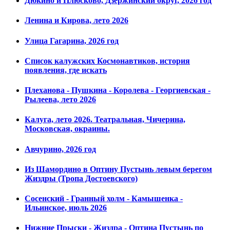
Дюкино и Плюсково, Дзержинский округ, 2026 год
Ленина и Кирова, лето 2026
Улица Гагарина, 2026 год
Список калужских Космонавтиков, история
появления, где искать
Плеханова - Пушкина - Королева - Георгиевская -
Рылеева, лето 2026
Калуга, лето 2026. Театральная, Чичерина,
Московская, окраины.
Авчурино, 2026 год
Из Шамордино в Оптину Пустынь левым берегом
Жиздры (Тропа Достоевского)
Сосенский - Гранный холм - Камышенка -
Ильинское, июль 2026
Нижние Прыски - Жиздра - Оптина Пустынь по