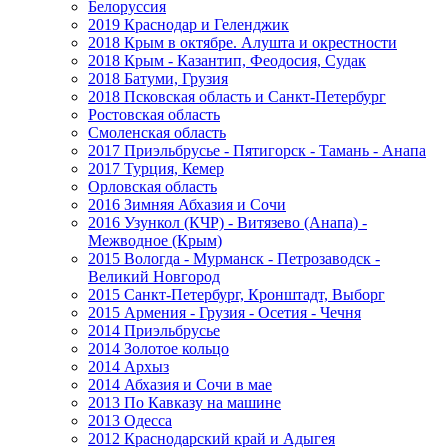
Белоруссия
2019 Краснодар и Геленджик
2018 Крым в октябре. Алушта и окрестности
2018 Крым - Казантип, Феодосия, Судак
2018 Батуми, Грузия
2018 Псковская область и Санкт-Петербург
Ростовская область
Смоленская область
2017 Приэльбрусье - Пятигорск - Тамань - Анапа
2017 Турция, Кемер
Орловская область
2016 Зимняя Абхазия и Сочи
2016 Узункол (КЧР) - Витязево (Анапа) -
Межводное (Крым)
2015 Вологда - Мурманск - Петрозаводск -
Великий Новгород
2015 Санкт-Петербург, Кронштадт, Выборг
2015 Армения - Грузия - Осетия - Чечня
2014 Приэльбрусье
2014 Золотое кольцо
2014 Архыз
2014 Абхазия и Сочи в мае
2013 По Кавказу на машине
2013 Одесса
2012 Краснодарский край и Адыгея