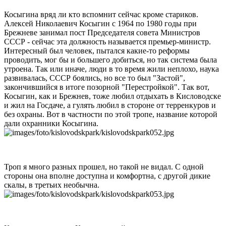
Косыгина вряд ли кто вспомнит сейчас кроме стариков.
Алексей Николаевич Косыгин с 1964 по 1980 годы при
Брежневе занимал пост Председателя совета Министров
СССР - сейчас эта должность называется премьер-министр.
Интересный был человек, пытался какие-то реформы
проводить, мог бы и большего добиться, но так система была
утроена. Так или иначе, люди в то время жили неплохо, наука
развивалась, СССР боялись, но все то был "Застой",
закончившийся в итоге позорной "Перестройкой". Так вот,
Косыгин, как и Брежнев, тоже любил отдыхать в Кисловодске
и жил на Госдаче, а гулять любил в стороне от терренкуров и
без охраны. Вот в частности по этой тропе, название которой
дали охранники Косыгина.
Троп я много разных прошел, но такой не видал. С одной
стороны она вполне доступна и комфортна, с другой дикие
скалы, в третьих необычна.