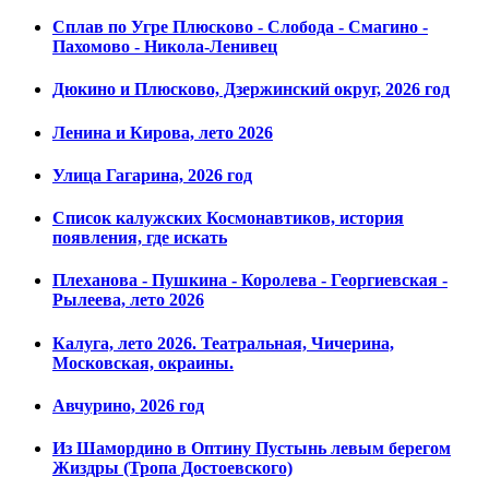
Сплав по Угре Плюсково - Слобода - Смагино -
Пахомово - Никола-Ленивец
Дюкино и Плюсково, Дзержинский округ, 2026 год
Ленина и Кирова, лето 2026
Улица Гагарина, 2026 год
Список калужских Космонавтиков, история
появления, где искать
Плеханова - Пушкина - Королева - Георгиевская -
Рылеева, лето 2026
Калуга, лето 2026. Театральная, Чичерина,
Московская, окраины.
Авчурино, 2026 год
Из Шамордино в Оптину Пустынь левым берегом
Жиздры (Тропа Достоевского)