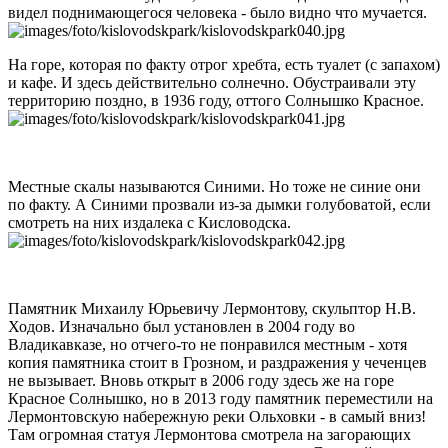
видел поднимающегося человека - было видно что мучается.
На горе, которая по факту отрог хребта, есть туалет (с запахом)
и кафе. И здесь действительно солнечно. Обустраивали эту
территорию поздно, в 1936 году, оттого Солнышко Красное.
Местные скалы называются Синими. Но тоже не синие они
по факту. А Синими прозвали из-за дымки голубоватой, если
смотреть на них издалека с Кисловодска.
Памятник Михаилу Юрьевичу Лермонтову, скульптор Н.В.
Ходов. Изначально был установлен в 2004 году во
Владикавказе, но отчего-то не понравился местным - хотя
копия памятника стоит в Грозном, и раздражения у чеченцев
не вызывает. Вновь открыт в 2006 году здесь же на горе
Красное Солнышко, но в 2013 году памятник переместили на
Лермонтовскую набережную реки Ольховки - в самый вниз!
Там огромная статуя Лермонтова смотрела на загорающих