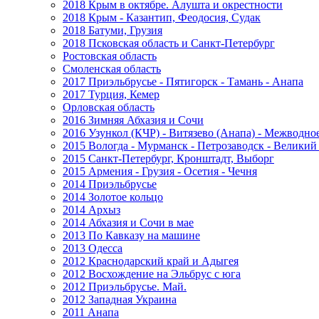
2018 Крым в октябре. Алушта и окрестности
2018 Крым - Казантип, Феодосия, Судак
2018 Батуми, Грузия
2018 Псковская область и Санкт-Петербург
Ростовская область
Смоленская область
2017 Приэльбрусье - Пятигорск - Тамань - Анапа
2017 Турция, Кемер
Орловская область
2016 Зимняя Абхазия и Сочи
2016 Узункол (КЧР) - Витязево (Анапа) - Межводно
2015 Вологда - Мурманск - Петрозаводск - Велики
2015 Санкт-Петербург, Кронштадт, Выборг
2015 Армения - Грузия - Осетия - Чечня
2014 Приэльбрусье
2014 Золотое кольцо
2014 Архыз
2014 Абхазия и Сочи в мае
2013 По Кавказу на машине
2013 Одесса
2012 Краснодарский край и Адыгея
2012 Восхождение на Эльбрус с юга
2012 Приэльбрусье. Май.
2012 Западная Украина
2011 Анапа