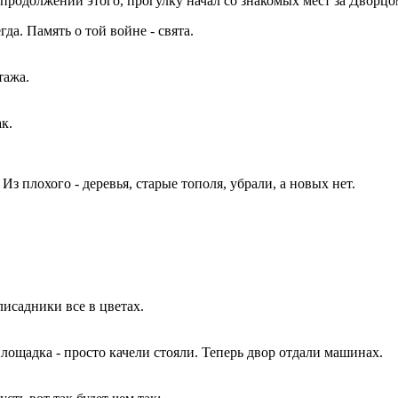
 продолжении этого, прогулку начал со знакомых мест за Дворц
да. Память о той войне - свята.
тажа.
к.
Из плохого - деревья, старые тополя, убрали, а новых нет.
лисадники все в цветах.
площадка - просто качели стояли. Теперь двор отдали машинах.