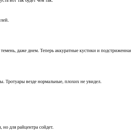
ть вот так будет чем так:
елей.
и темень, даже днем. Теперь аккуратные кустики и подстриженна
ы. Тротуары везде нормальные, плохих не увидел.
 но для райцентра сойдет.