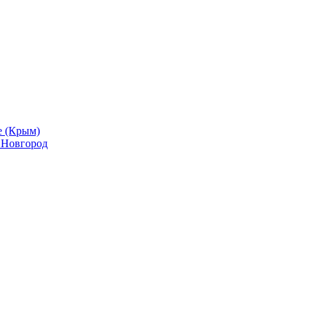
е (Крым)
й Новгород