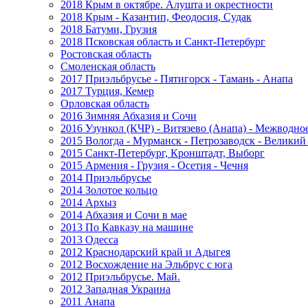
2018 Крым в октябре. Алушта и окрестности
2018 Крым - Казантип, Феодосия, Судак
2018 Батуми, Грузия
2018 Псковская область и Санкт-Петербург
Ростовская область
Смоленская область
2017 Приэльбрусье - Пятигорск - Тамань - Анапа
2017 Турция, Кемер
Орловская область
2016 Зимняя Абхазия и Сочи
2016 Узункол (КЧР) - Витязево (Анапа) - Межводно
2015 Вологда - Мурманск - Петрозаводск - Велики
2015 Санкт-Петербург, Кронштадт, Выборг
2015 Армения - Грузия - Осетия - Чечня
2014 Приэльбрусье
2014 Золотое кольцо
2014 Архыз
2014 Абхазия и Сочи в мае
2013 По Кавказу на машине
2013 Одесса
2012 Краснодарский край и Адыгея
2012 Восхождение на Эльбрус с юга
2012 Приэльбрусье. Май.
2012 Западная Украина
2011 Анапа