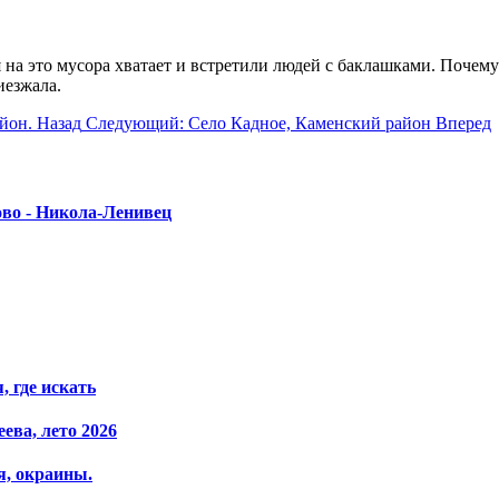
я на это мусора хватает и встретили людей с баклашками. Поче
иезжала.
айон.
Назад
Следующий: Село Кадное, Каменский район
Вперед
ово - Никола-Ленивец
 где искать
ева, лето 2026
я, окраины.