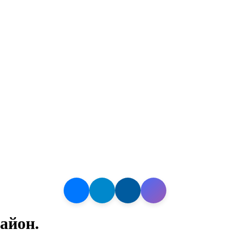
айон.