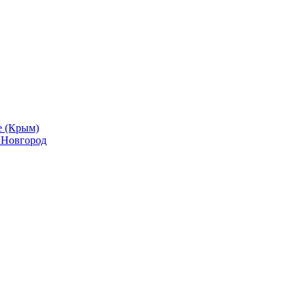
е (Крым)
й Новгород