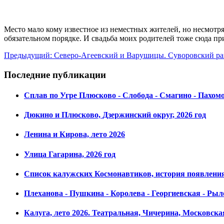
Место мало кому известное из неместных жителей, но несмотр
обязательном порядке. И свадьба моих родителей тоже сюда пр
Предыдущий: Северо-Агеевский и Варушицы. Суворовский р
Последние публикации
Сплав по Угре Плюсково - Слобода - Смагино - Пахом
Дюкино и Плюсково, Дзержинский округ, 2026 год
Ленина и Кирова, лето 2026
Улица Гагарина, 2026 год
Список калужских Космонавтиков, история появления,
Плеханова - Пушкина - Королева - Георгиевская - Рыле
Калуга, лето 2026. Театральная, Чичерина, Московска