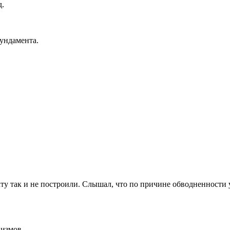
д.
фундамента.
у так и не построили. Слышал, что по причине обводненности 
низмов