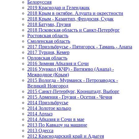
Белоруссия
2019 Краснодар и Геленджик
2018 Крым в октябре. Алушта и окрестности
2018 Крым - Казантип, Феодосия, Судак
2018 Батуми, Грузия
2018 Псковская область и Санкт-Петербург
Ростовская область
Смоленская область
2017 Приэльбрусье - Пятигорск - Тамань - Анапа
2017 Турция, Кемер
Орловская область
2016 Зимняя Абхазия и Сочи
2016 Узункол (КЧР) - Витязево (Анапа) -
Межводное (Крым)
2015 Вологда - Мурманск - Петрозаводск -
Великий Новгород
2015 Санкт-Петербург, Кронштадт, Выборг
2015 Армения - Грузия - Осетия - Чечня
2014 Приэльбрусье
2014 Золотое кольцо
2014 Архыз
2014 Абхазия и Сочи в мае
2013 По Кавказу на машине
2013 Одесса
2012 Краснодарский край и Адыгея