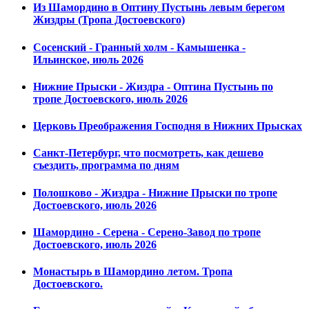
Из Шамордино в Оптину Пустынь левым берегом
Жиздры (Тропа Достоевского)
Сосенский - Гранный холм - Камышенка -
Ильинское, июль 2026
Нижние Прыски - Жиздра - Оптина Пустынь по
тропе Достоевского, июль 2026
Церковь Преображения Господня в Нижних Прысках
Санкт-Петербург, что посмотреть, как дешево
съездить, программа по дням
Полошково - Жиздра - Нижние Прыски по тропе
Достоевского, июль 2026
Шамордино - Серена - Серено-Завод по тропе
Достоевского, июль 2026
Монастырь в Шамордино летом. Тропа
Достоевского.