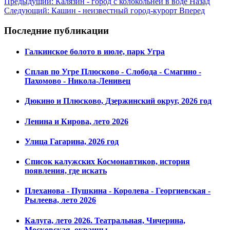
Предыдущий: Калязин - город с колокольней в воде
Назад
Следующий: Кашин - неизвестный город-курорт
Вперед
Последние публикации
Галкинское болото в июле, парк Угра
Сплав по Угре Плюсково - Слобода - Смагино -
Пахомово - Никола-Ленивец
Дюкино и Плюсково, Дзержинский округ, 2026 год
Ленина и Кирова, лето 2026
Улица Гагарина, 2026 год
Список калужских Космонавтиков, история
появления, где искать
Плеханова - Пушкина - Королева - Георгиевская -
Рылеева, лето 2026
Калуга, лето 2026. Театральная, Чичерина,
Московская, окраины.