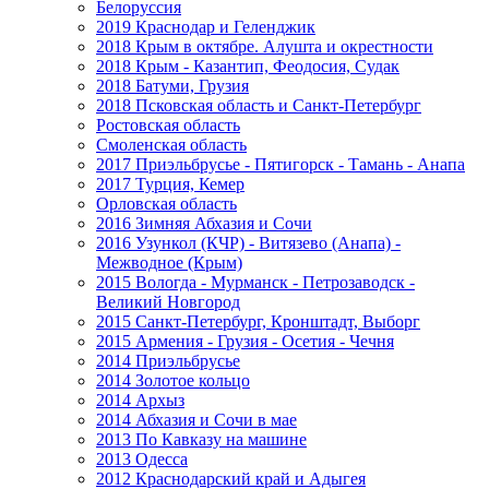
Белоруссия
2019 Краснодар и Геленджик
2018 Крым в октябре. Алушта и окрестности
2018 Крым - Казантип, Феодосия, Судак
2018 Батуми, Грузия
2018 Псковская область и Санкт-Петербург
Ростовская область
Смоленская область
2017 Приэльбрусье - Пятигорск - Тамань - Анапа
2017 Турция, Кемер
Орловская область
2016 Зимняя Абхазия и Сочи
2016 Узункол (КЧР) - Витязево (Анапа) -
Межводное (Крым)
2015 Вологда - Мурманск - Петрозаводск -
Великий Новгород
2015 Санкт-Петербург, Кронштадт, Выборг
2015 Армения - Грузия - Осетия - Чечня
2014 Приэльбрусье
2014 Золотое кольцо
2014 Архыз
2014 Абхазия и Сочи в мае
2013 По Кавказу на машине
2013 Одесса
2012 Краснодарский край и Адыгея