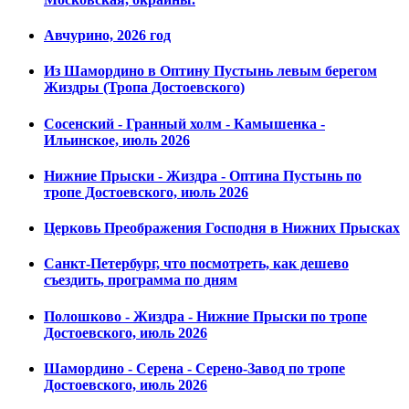
Авчурино, 2026 год
Из Шамордино в Оптину Пустынь левым берегом
Жиздры (Тропа Достоевского)
Сосенский - Гранный холм - Камышенка -
Ильинское, июль 2026
Нижние Прыски - Жиздра - Оптина Пустынь по
тропе Достоевского, июль 2026
Церковь Преображения Господня в Нижних Прысках
Санкт-Петербург, что посмотреть, как дешево
съездить, программа по дням
Полошково - Жиздра - Нижние Прыски по тропе
Достоевского, июль 2026
Шамордино - Серена - Серено-Завод по тропе
Достоевского, июль 2026