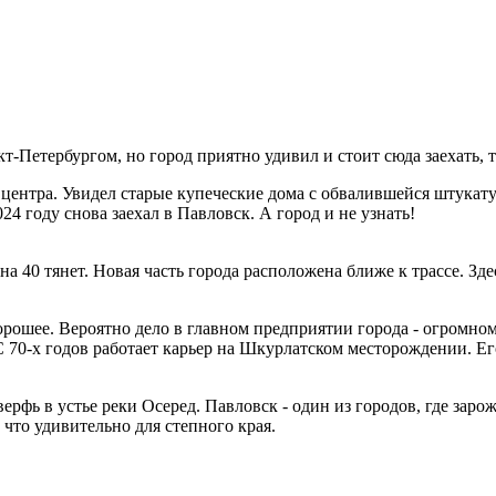
-Петербургом, но город приятно удивил и стоит сюда заехать, т
 центра. Увидел старые купеческие дома с обвалившейся штукату
4 году снова заехал в Павловск. А город и не узнать!
 на 40 тянет. Новая часть города расположена ближе к трассе. Зде
орошее. Вероятно дело в главном предприятии города - огромном
С 70-х годов работает карьер на Шкурлатском месторождении. Ег
рфь в устье реки Осеред. Павловск - один из городов, где зарож
что удивительно для степного края.