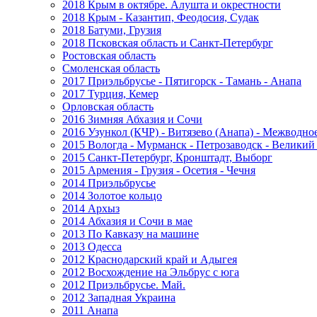
2018 Крым в октябре. Алушта и окрестности
2018 Крым - Казантип, Феодосия, Судак
2018 Батуми, Грузия
2018 Псковская область и Санкт-Петербург
Ростовская область
Смоленская область
2017 Приэльбрусье - Пятигорск - Тамань - Анапа
2017 Турция, Кемер
Орловская область
2016 Зимняя Абхазия и Сочи
2016 Узункол (КЧР) - Витязево (Анапа) - Межводно
2015 Вологда - Мурманск - Петрозаводск - Велики
2015 Санкт-Петербург, Кронштадт, Выборг
2015 Армения - Грузия - Осетия - Чечня
2014 Приэльбрусье
2014 Золотое кольцо
2014 Архыз
2014 Абхазия и Сочи в мае
2013 По Кавказу на машине
2013 Одесса
2012 Краснодарский край и Адыгея
2012 Восхождение на Эльбрус с юга
2012 Приэльбрусье. Май.
2012 Западная Украина
2011 Анапа