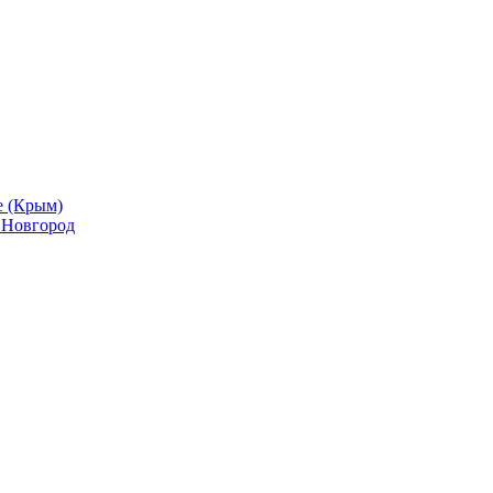
е (Крым)
й Новгород