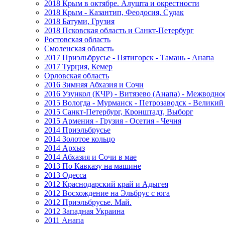
2018 Крым в октябре. Алушта и окрестности
2018 Крым - Казантип, Феодосия, Судак
2018 Батуми, Грузия
2018 Псковская область и Санкт-Петербург
Ростовская область
Смоленская область
2017 Приэльбрусье - Пятигорск - Тамань - Анапа
2017 Турция, Кемер
Орловская область
2016 Зимняя Абхазия и Сочи
2016 Узункол (КЧР) - Витязево (Анапа) - Межводно
2015 Вологда - Мурманск - Петрозаводск - Велики
2015 Санкт-Петербург, Кронштадт, Выборг
2015 Армения - Грузия - Осетия - Чечня
2014 Приэльбрусье
2014 Золотое кольцо
2014 Архыз
2014 Абхазия и Сочи в мае
2013 По Кавказу на машине
2013 Одесса
2012 Краснодарский край и Адыгея
2012 Восхождение на Эльбрус с юга
2012 Приэльбрусье. Май.
2012 Западная Украина
2011 Анапа