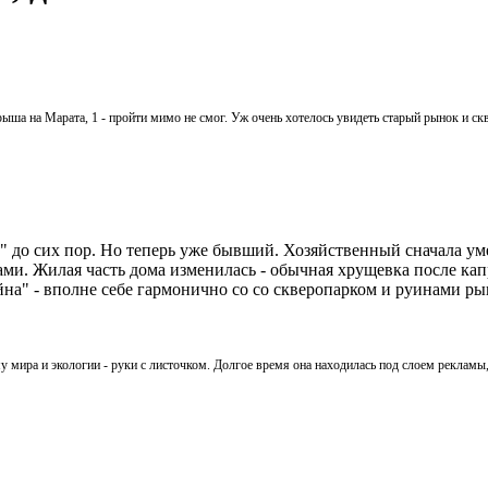
ша на Марата, 1 - пройти мимо не смог. Уж очень хотелось увидеть старый рынок и ск
а" до сих пор. Но теперь уже бывший. Хозяйственный сначала ум
ами. Жилая часть дома изменилась - обычная хрущевка после кап
йна" - вполне себе гармонично со со скверопарком и руинами ры
 мира и экологии - руки с листочком. Долгое время она находилась под слоем рекламы,