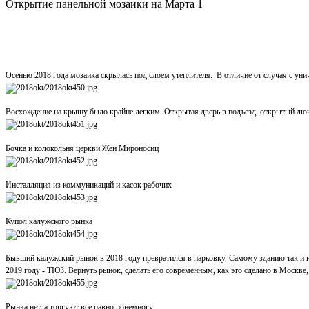
Открытие панельной мозаики на Марта 1
Осенью 2018 года мозаика скрылась под слоем утеплителя. В отличие от случая с ун
Восхождение на крышу было крайне легким. Открытая дверь в подъезд, открытый лю
Бочка и колокольня церкви Жен Мироносиц
Инсталляция из коммуникаций и касок рабочих
Купол калужского рынка
Бывший калужский рынок в 2018 году превратился в парковку. Самому зданию так и н
2019 году - ТЮЗ. Вернуть рынок, сделать его современным, как это сделано в Москве
Рынка нет, а торгуют все равно понемногу.