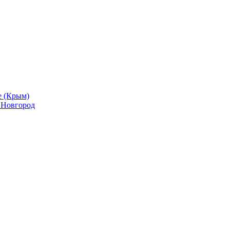
е (Крым)
й Новгород