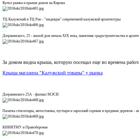
Купол рынка и крыши домов на Кирова
ТЦ Калужский и ТЦ Рио - "шедевры" современной калужской архитектуры
Дзержинского, 25 - жилой дом начала XIX века, памятник градостроительства и архите
За домом видна крыша, которую посещал еще во времена рабо
Крыша магазина "Калужский товары" у рынка
Дзержинского 25А - филиал МЭСИ.
Палатка стеклотары, автостоянка, пустыри и заросший сорным и вредным деревом - ам
КНИИТМУ и Правобережье