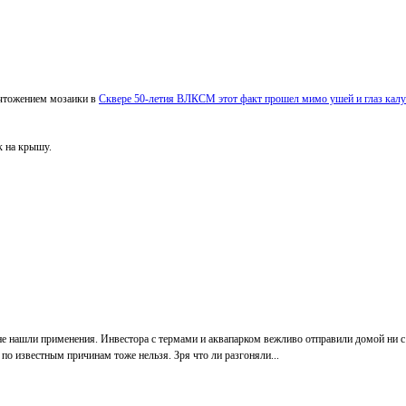
ичтожением мозаики в
Сквере 50-летия ВЛКСМ этот факт прошел мимо ушей и глаз калу
к на крышу.
е нашли применения. Инвестора с термами и аквапарком вежливо отправили домой ни с 
, по известным причинам тоже нельзя. Зря что ли разгоняли...