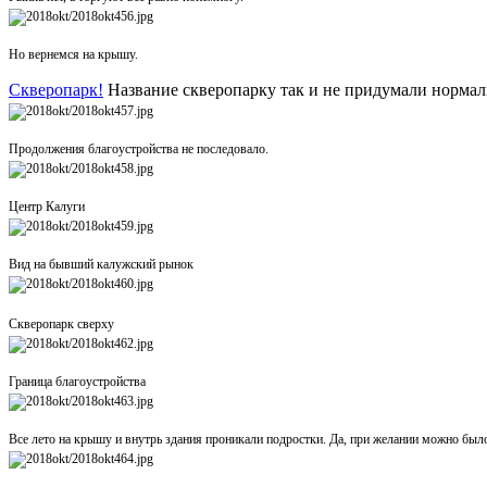
Но вернемся на крышу.
Скверопарк!
Название скверопарку так и не придумали нормаль
Продолжения благоустройства не последовало.
Центр Калуги
Вид на бывший калужский рынок
Скверопарк сверху
Граница благоустройства
Все лето на крышу и внутрь здания проникали подростки. Да, при желании можно было