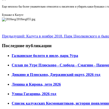
Еще неплохо бы более уважительно относится к писателям и убирать каки-буккаки с 
Буккаке в Калуге
Предыдущий: Калуга в ноябре 2018. Парк Циолковского и бы
Последние публикации
Галкинское болото в июле, парк Угра
Сплав по Угре Плюсково - Слобода - Смагино - Пахом
Дюкино и Плюсково, Дзержинский округ, 2026 год
Ленина и Кирова, лето 2026
Улица Гагарина, 2026 год
Список калужских Космонавтиков, история появления,