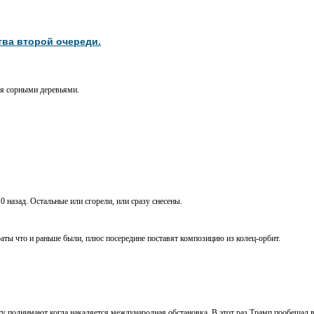
тва второй очереди.
ся сорными деревьями.
0 назад. Остальные или сгорели, или сразу снесены.
аты что и раньше были, плюс посередине поставят композицию из колец-орбит.
ету поднимают когда накаляется международная обстановка. В этот раз Трамп пообещал 