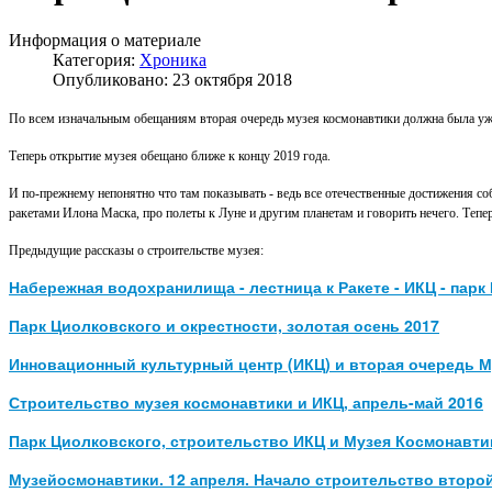
Информация о материале
Категория:
Хроника
Опубликовано: 23 октября 2018
По всем изначальным обещаниям вторая очередь музея космонавтики должна была уже
Теперь открытие музея обещано ближе к концу 2019 года.
И по-прежнему непонятно что там показывать - ведь все отечественные достижения со
ракетами Илона Маска, про полеты к Луне и другим планетам и говорить нечего. Тепер
Предыдущие рассказы о строительстве музея:
Набережная водохранилища - лестница к Ракете - ИКЦ - парк
Парк Циолковского и окрестности, золотая осень 2017
Инновационный культурный центр (ИКЦ) и вторая очередь Му
Строительство музея космонавтики и ИКЦ, апрель-май 2016
Парк Циолковского, строительство ИКЦ и Музея Космонавтик
Музейосмонавтики. 12 апреля. Начало строительство второй 