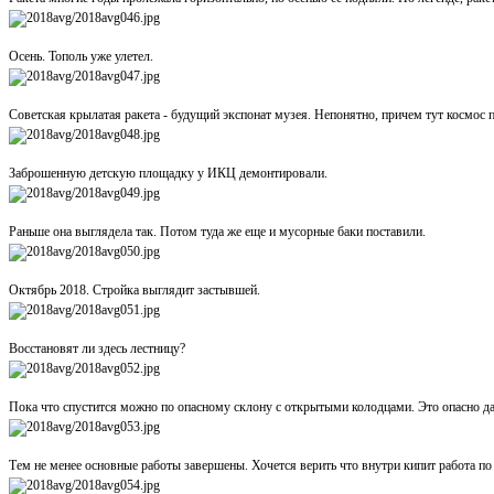
Осень. Тополь уже улетел.
Советская крылатая ракета - будущий экспонат музея. Непонятно, причем тут космос п
Заброшенную детскую площадку у ИКЦ демонтировали.
Раньше она выглядела так. Потом туда же еще и мусорные баки поставили.
Октябрь 2018. Стройка выглядит застывшей.
Восстановят ли здесь лестницу?
Пока что спустится можно по опасному склону с открытыми колодцами. Это опасно да
Тем не менее основные работы завершены. Хочется верить что внутри кипит работа по 