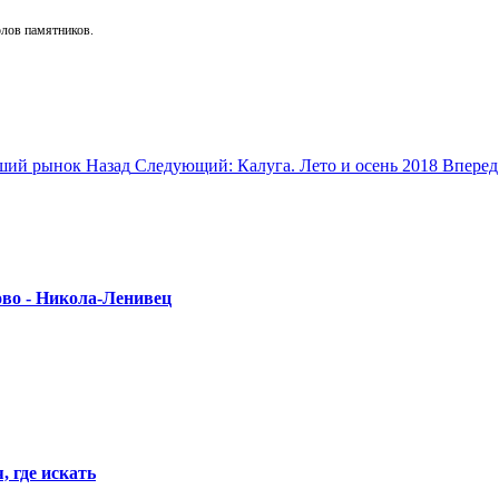
голов памятников.
вший рынок
Назад
Следующий: Калуга. Лето и осень 2018
Вперед
ово - Никола-Ленивец
 где искать