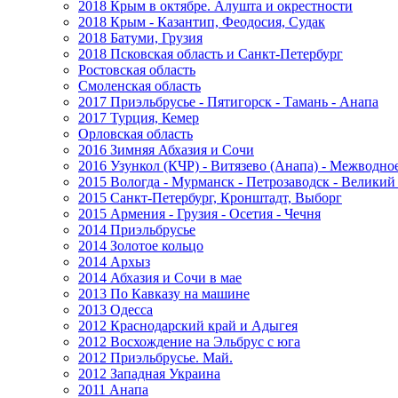
2018 Крым в октябре. Алушта и окрестности
2018 Крым - Казантип, Феодосия, Судак
2018 Батуми, Грузия
2018 Псковская область и Санкт-Петербург
Ростовская область
Смоленская область
2017 Приэльбрусье - Пятигорск - Тамань - Анапа
2017 Турция, Кемер
Орловская область
2016 Зимняя Абхазия и Сочи
2016 Узункол (КЧР) - Витязево (Анапа) - Межводно
2015 Вологда - Мурманск - Петрозаводск - Велики
2015 Санкт-Петербург, Кронштадт, Выборг
2015 Армения - Грузия - Осетия - Чечня
2014 Приэльбрусье
2014 Золотое кольцо
2014 Архыз
2014 Абхазия и Сочи в мае
2013 По Кавказу на машине
2013 Одесса
2012 Краснодарский край и Адыгея
2012 Восхождение на Эльбрус с юга
2012 Приэльбрусье. Май.
2012 Западная Украина
2011 Анапа