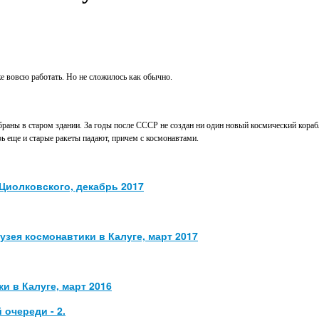
 вовсю работать. Но не сложилось как обычно.
браны в старом здании. За годы после СССР не создан ни один новый космический кораб
ь еще и старые ракеты падают, причем с космонавтами.
 Циолковского, декабрь 2017
зея космонавтики в Калуге, март 2017
и в Калуге, март 2016
очереди - 2.