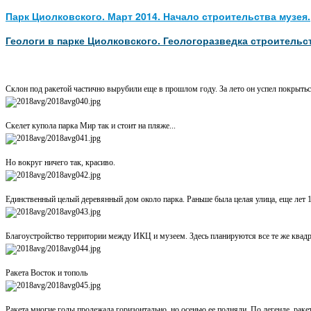
Парк Циолковского. Март 2014. Начало строительства музея.
Геологи в парке Циолковского. Геологоразведка строительс
Склон под ракетой частично вырубили еще в прошлом году. За лето он успел покрыть
Скелет купола парка Мир так и стоит на пляже...
Но вокруг ничего так, красиво.
Единственный целый деревянный дом около парка. Раньше была целая улица, еще лет 1
Благоустройство территории между ИКЦ и музеем. Здесь планируются все те же квадр
Ракета Восток и тополь
Ракета многие годы пролежала горизонтально, но осенью ее подняли. По легенде, рак