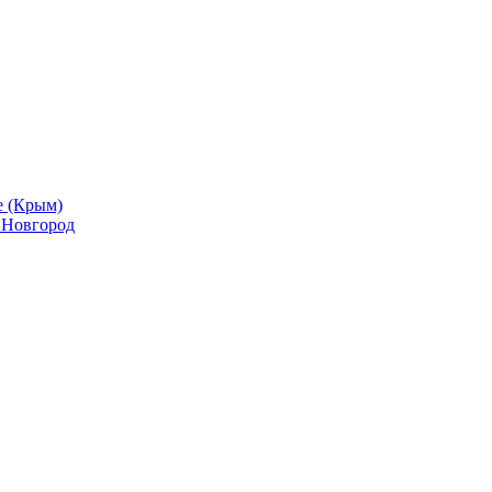
е (Крым)
й Новгород