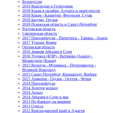
Белоруссия
2019 Краснодар и Геленджик
2018 Крым в октябре. Алушта и окрестности
2018 Крым - Казантип, Феодосия, Судак
2018 Батуми, Грузия
2018 Псковская область и Санкт-Петербург
Ростовская область
Смоленская область
2017 Приэльбрусье - Пятигорск - Тамань - Анапа
2017 Турция, Кемер
Орловская область
2016 Зимняя Абхазия и Сочи
2016 Узункол (КЧР) - Витязево (Анапа) -
Межводное (Крым)
2015 Вологда - Мурманск - Петрозаводск -
Великий Новгород
2015 Санкт-Петербург, Кронштадт, Выборг
2015 Армения - Грузия - Осетия - Чечня
2014 Приэльбрусье
2014 Золотое кольцо
2014 Архыз
2014 Абхазия и Сочи в мае
2013 По Кавказу на машине
2013 Одесса
2012 Краснодарский край и Адыгея