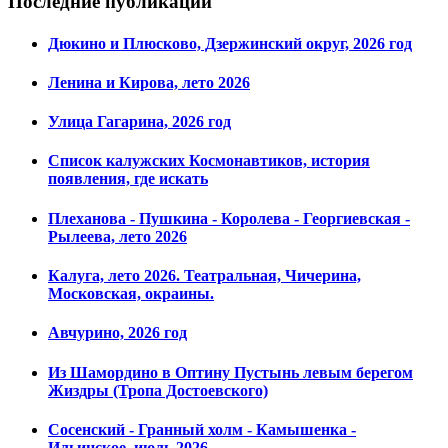
Последние публикации
Дюкино и Плюсково, Дзержинский округ, 2026 год
Ленина и Кирова, лето 2026
Улица Гагарина, 2026 год
Список калужских Космонавтиков, история
появления, где искать
Плеханова - Пушкина - Королева - Георгиевская -
Рылеева, лето 2026
Калуга, лето 2026. Театральная, Чичерина,
Московская, окраины.
Авчурино, 2026 год
Из Шамордино в Оптину Пустынь левым берегом
Жиздры (Тропа Достоевского)
Сосенский - Гранный холм - Камышенка -
Ильинское, июль 2026