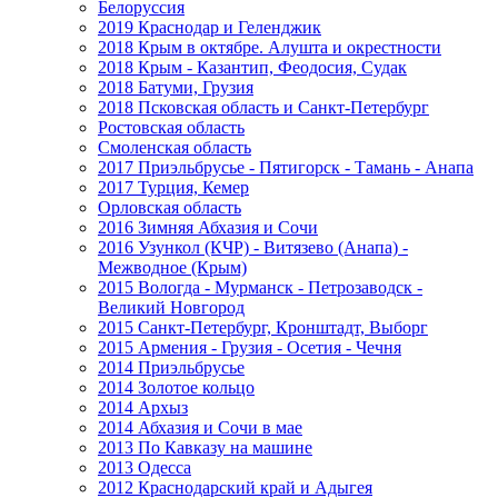
Белоруссия
2019 Краснодар и Геленджик
2018 Крым в октябре. Алушта и окрестности
2018 Крым - Казантип, Феодосия, Судак
2018 Батуми, Грузия
2018 Псковская область и Санкт-Петербург
Ростовская область
Смоленская область
2017 Приэльбрусье - Пятигорск - Тамань - Анапа
2017 Турция, Кемер
Орловская область
2016 Зимняя Абхазия и Сочи
2016 Узункол (КЧР) - Витязево (Анапа) -
Межводное (Крым)
2015 Вологда - Мурманск - Петрозаводск -
Великий Новгород
2015 Санкт-Петербург, Кронштадт, Выборг
2015 Армения - Грузия - Осетия - Чечня
2014 Приэльбрусье
2014 Золотое кольцо
2014 Архыз
2014 Абхазия и Сочи в мае
2013 По Кавказу на машине
2013 Одесса
2012 Краснодарский край и Адыгея