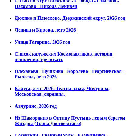
Сплав по Угре Плюсково - Слобода - Смагино -
Пахомово - Никола-Ленивец
Дюкино и Плюсково, Дзержинский округ, 2026 год
Ленина и Кирова, лето 2026
Улица Гагарина, 2026 год
Список калужских Космонавтиков, история
появления, где искать
Плеханова - Пушкина - Королева - Георгиевская -
Рылеева, лето 2026
Калуга, лето 2026. Театральная, Чичерина,
Московская, окраины.
Авчурино, 2026 год
Из Шамордино в Оптину Пустынь левым берегом
Жиздры (Тропа Достоевского)
Сосенский - Гранный холм - Камышенка -