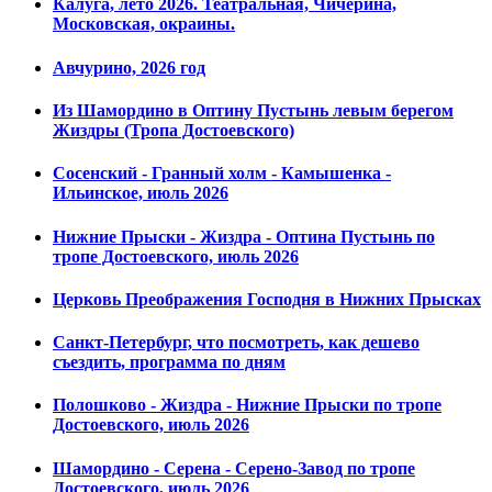
Калуга, лето 2026. Театральная, Чичерина,
Московская, окраины.
Авчурино, 2026 год
Из Шамордино в Оптину Пустынь левым берегом
Жиздры (Тропа Достоевского)
Сосенский - Гранный холм - Камышенка -
Ильинское, июль 2026
Нижние Прыски - Жиздра - Оптина Пустынь по
тропе Достоевского, июль 2026
Церковь Преображения Господня в Нижних Прысках
Санкт-Петербург, что посмотреть, как дешево
съездить, программа по дням
Полошково - Жиздра - Нижние Прыски по тропе
Достоевского, июль 2026
Шамордино - Серена - Серено-Завод по тропе
Достоевского, июль 2026