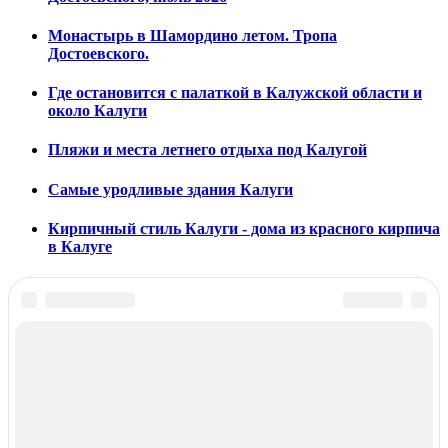
Монастырь в Шамордино летом. Тропа
Достоевского.
Где остановится с палаткой в Калужской области и
около Калуги
Пляжи и места летнего отдыха под Калугой
Самые уродливые здания Калуги
Кирпичный стиль Калуги - дома из красного кирпича
в Калуге