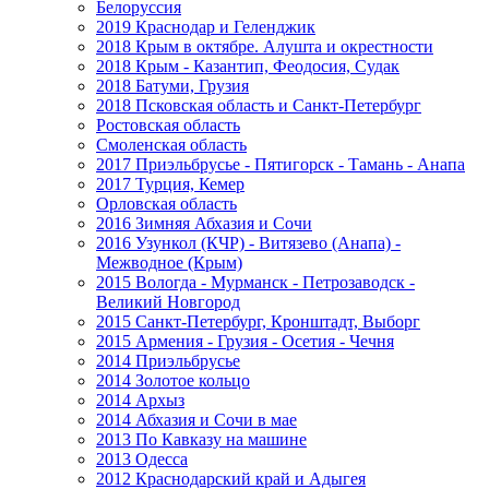
Белоруссия
2019 Краснодар и Геленджик
2018 Крым в октябре. Алушта и окрестности
2018 Крым - Казантип, Феодосия, Судак
2018 Батуми, Грузия
2018 Псковская область и Санкт-Петербург
Ростовская область
Смоленская область
2017 Приэльбрусье - Пятигорск - Тамань - Анапа
2017 Турция, Кемер
Орловская область
2016 Зимняя Абхазия и Сочи
2016 Узункол (КЧР) - Витязево (Анапа) -
Межводное (Крым)
2015 Вологда - Мурманск - Петрозаводск -
Великий Новгород
2015 Санкт-Петербург, Кронштадт, Выборг
2015 Армения - Грузия - Осетия - Чечня
2014 Приэльбрусье
2014 Золотое кольцо
2014 Архыз
2014 Абхазия и Сочи в мае
2013 По Кавказу на машине
2013 Одесса
2012 Краснодарский край и Адыгея