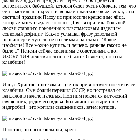
дальше, а вдруг и правда лет через 5-10-50 придется
встретиться с бабушкой, которая будет очень обижена тем, что
ей на могильный крест не вешали пластмассовые венки, а на
светлый праздник Пасху не приносили крашенные яйца,
которые затем съедает воронье. Другая причина большой
любви старшего поколения к пластмассовым изделиям -
совковый дефицит. Как-то услышал фразу довольной
пенсионерки чуть ли не со слезами на глазах: "Какое
изобилие! Все можно купить, и дешево, раньше такого не
было..." Пенсии сейчас сравнимы с советскими, а вот
ИЗОБИЛИЯ действительно не было. Отвлекся, пора на
кладбище!
Иисус Христос протезом из цветов приветствует посетителей
кладбища. Сын божий пережил СССР, но пострадал от
вандалов в начале нулевых. Под ним покоится калужский
священник, рядом его вдова. Большинство старинных
надгробий - это могилы священников, затем купцов.
Простой, но очень большой, крест