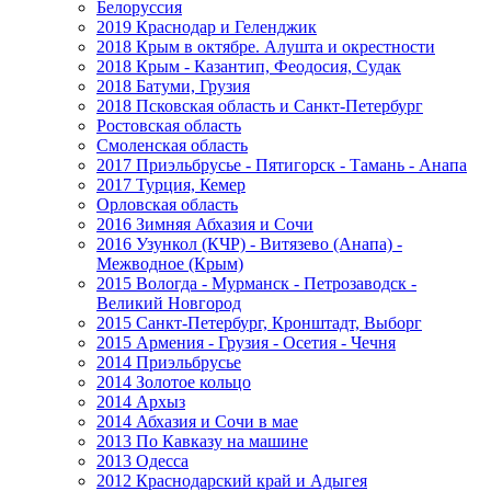
Белоруссия
2019 Краснодар и Геленджик
2018 Крым в октябре. Алушта и окрестности
2018 Крым - Казантип, Феодосия, Судак
2018 Батуми, Грузия
2018 Псковская область и Санкт-Петербург
Ростовская область
Смоленская область
2017 Приэльбрусье - Пятигорск - Тамань - Анапа
2017 Турция, Кемер
Орловская область
2016 Зимняя Абхазия и Сочи
2016 Узункол (КЧР) - Витязево (Анапа) -
Межводное (Крым)
2015 Вологда - Мурманск - Петрозаводск -
Великий Новгород
2015 Санкт-Петербург, Кронштадт, Выборг
2015 Армения - Грузия - Осетия - Чечня
2014 Приэльбрусье
2014 Золотое кольцо
2014 Архыз
2014 Абхазия и Сочи в мае
2013 По Кавказу на машине
2013 Одесса
2012 Краснодарский край и Адыгея