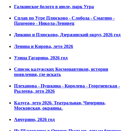
Галкинское болото в июле, парк Угра
Сплав по Угре Плюсково - Слобода - Смагино -
Пахомово - Никола-Ленивец
Дюкино и Плюсково, Дзержинский округ, 2026 год
Ленина и Кирова, лето 2026
Улица Гагарина, 2026 год
Список калужских Космонавтиков, история
появления, где искать
Плеханова - Пушкина - Королева - Георгиевская -
Рылеева, лето 2026
Калуга, лето 2026. Театральная, Чичерина,
Московская, окраины.
Авчурино, 2026 год
Из Шамордино в Оптину Пустынь левым берегом