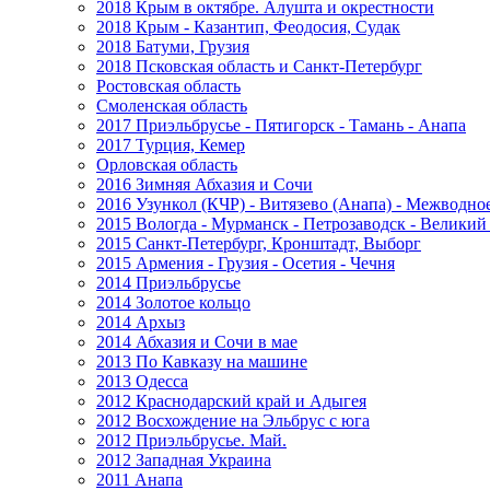
2018 Крым в октябре. Алушта и окрестности
2018 Крым - Казантип, Феодосия, Судак
2018 Батуми, Грузия
2018 Псковская область и Санкт-Петербург
Ростовская область
Смоленская область
2017 Приэльбрусье - Пятигорск - Тамань - Анапа
2017 Турция, Кемер
Орловская область
2016 Зимняя Абхазия и Сочи
2016 Узункол (КЧР) - Витязево (Анапа) - Межводно
2015 Вологда - Мурманск - Петрозаводск - Велики
2015 Санкт-Петербург, Кронштадт, Выборг
2015 Армения - Грузия - Осетия - Чечня
2014 Приэльбрусье
2014 Золотое кольцо
2014 Архыз
2014 Абхазия и Сочи в мае
2013 По Кавказу на машине
2013 Одесса
2012 Краснодарский край и Адыгея
2012 Восхождение на Эльбрус с юга
2012 Приэльбрусье. Май.
2012 Западная Украина
2011 Анапа