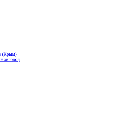
е (Крым)
й Новгород