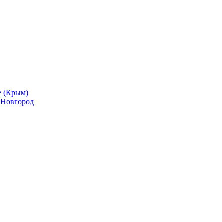
е (Крым)
й Новгород