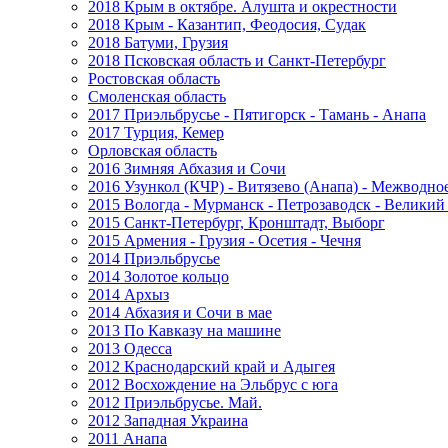
2018 Крым в октябре. Алушта и окрестности
2018 Крым - Казантип, Феодосия, Судак
2018 Батуми, Грузия
2018 Псковская область и Санкт-Петербург
Ростовская область
Смоленская область
2017 Приэльбрусье - Пятигорск - Тамань - Анапа
2017 Турция, Кемер
Орловская область
2016 Зимняя Абхазия и Сочи
2016 Узункол (КЧР) - Витязево (Анапа) - Межводно
2015 Вологда - Мурманск - Петрозаводск - Велики
2015 Санкт-Петербург, Кронштадт, Выборг
2015 Армения - Грузия - Осетия - Чечня
2014 Приэльбрусье
2014 Золотое кольцо
2014 Архыз
2014 Абхазия и Сочи в мае
2013 По Кавказу на машине
2013 Одесса
2012 Краснодарский край и Адыгея
2012 Восхождение на Эльбрус с юга
2012 Приэльбрусье. Май.
2012 Западная Украина
2011 Анапа