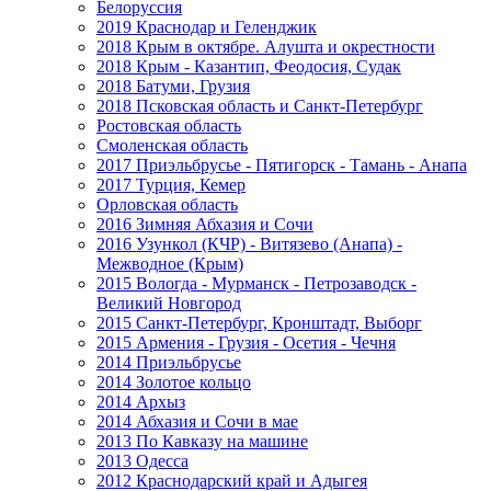
Белоруссия
2019 Краснодар и Геленджик
2018 Крым в октябре. Алушта и окрестности
2018 Крым - Казантип, Феодосия, Судак
2018 Батуми, Грузия
2018 Псковская область и Санкт-Петербург
Ростовская область
Смоленская область
2017 Приэльбрусье - Пятигорск - Тамань - Анапа
2017 Турция, Кемер
Орловская область
2016 Зимняя Абхазия и Сочи
2016 Узункол (КЧР) - Витязево (Анапа) -
Межводное (Крым)
2015 Вологда - Мурманск - Петрозаводск -
Великий Новгород
2015 Санкт-Петербург, Кронштадт, Выборг
2015 Армения - Грузия - Осетия - Чечня
2014 Приэльбрусье
2014 Золотое кольцо
2014 Архыз
2014 Абхазия и Сочи в мае
2013 По Кавказу на машине
2013 Одесса
2012 Краснодарский край и Адыгея