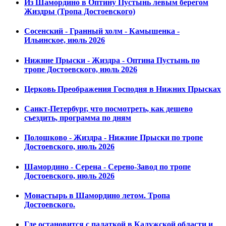
Из Шамордино в Оптину Пустынь левым берегом
Жиздры (Тропа Достоевского)
Сосенский - Гранный холм - Камышенка -
Ильинское, июль 2026
Нижние Прыски - Жиздра - Оптина Пустынь по
тропе Достоевского, июль 2026
Церковь Преображения Господня в Нижних Прысках
Санкт-Петербург, что посмотреть, как дешево
съездить, программа по дням
Полошково - Жиздра - Нижние Прыски по тропе
Достоевского, июль 2026
Шамордино - Серена - Серено-Завод по тропе
Достоевского, июль 2026
Монастырь в Шамордино летом. Тропа
Достоевского.
Где остановится с палаткой в Калужской области и