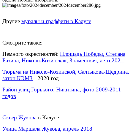
Другие
муралы и граффити в Калуге
Смотрите также:
Немного окрестностей:
Площадь Победы, Степана
Разина,
Николо-Козинская
, Знаменская, лето 2021
Тюрьма на Николо-Козинской, Салтыкова-Щедрина,
затон КЭМЗ
- 2020 год
Район улиц Горького,
Никитина
, фото 2009-2011
годов
Сквер
Жукова
в Калуге
Улица Маршала
Жукова
, апрель 2018