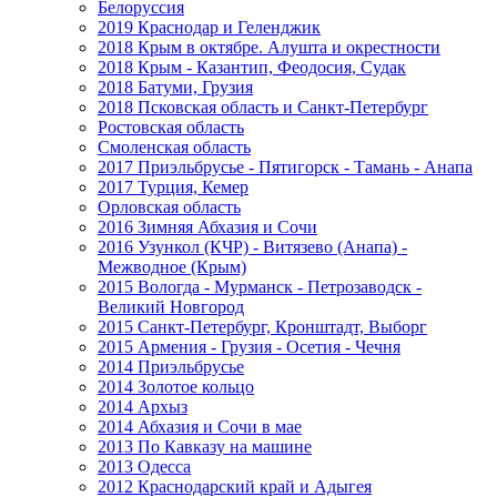
Белоруссия
2019 Краснодар и Геленджик
2018 Крым в октябре. Алушта и окрестности
2018 Крым - Казантип, Феодосия, Судак
2018 Батуми, Грузия
2018 Псковская область и Санкт-Петербург
Ростовская область
Смоленская область
2017 Приэльбрусье - Пятигорск - Тамань - Анапа
2017 Турция, Кемер
Орловская область
2016 Зимняя Абхазия и Сочи
2016 Узункол (КЧР) - Витязево (Анапа) -
Межводное (Крым)
2015 Вологда - Мурманск - Петрозаводск -
Великий Новгород
2015 Санкт-Петербург, Кронштадт, Выборг
2015 Армения - Грузия - Осетия - Чечня
2014 Приэльбрусье
2014 Золотое кольцо
2014 Архыз
2014 Абхазия и Сочи в мае
2013 По Кавказу на машине
2013 Одесса
2012 Краснодарский край и Адыгея