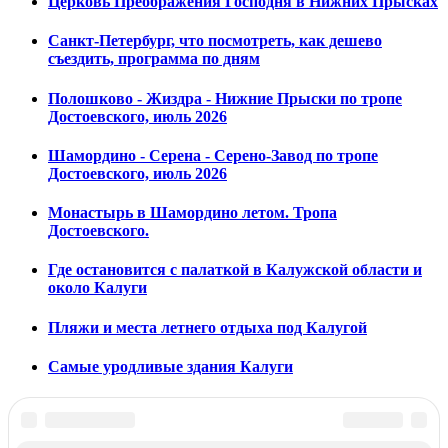
Церковь Преображения Господня в Нижних Прысках
Санкт-Петербург, что посмотреть, как дешево
съездить, программа по дням
Полошково - Жиздра - Нижние Прыски по тропе
Достоевского, июль 2026
Шамордино - Серена - Серено-Завод по тропе
Достоевского, июль 2026
Монастырь в Шамордино летом. Тропа
Достоевского.
Где остановится с палаткой в Калужской области и
около Калуги
Пляжи и места летнего отдыха под Калугой
Самые уродливые здания Калуги