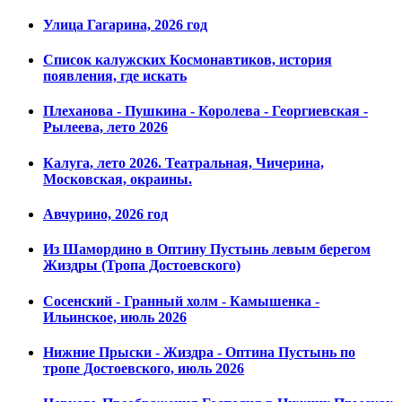
Улица Гагарина, 2026 год
Список калужских Космонавтиков, история
появления, где искать
Плеханова - Пушкина - Королева - Георгиевская -
Рылеева, лето 2026
Калуга, лето 2026. Театральная, Чичерина,
Московская, окраины.
Авчурино, 2026 год
Из Шамордино в Оптину Пустынь левым берегом
Жиздры (Тропа Достоевского)
Сосенский - Гранный холм - Камышенка -
Ильинское, июль 2026
Нижние Прыски - Жиздра - Оптина Пустынь по
тропе Достоевского, июль 2026