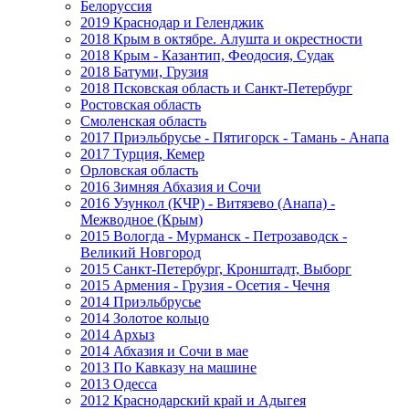
Белоруссия
2019 Краснодар и Геленджик
2018 Крым в октябре. Алушта и окрестности
2018 Крым - Казантип, Феодосия, Судак
2018 Батуми, Грузия
2018 Псковская область и Санкт-Петербург
Ростовская область
Смоленская область
2017 Приэльбрусье - Пятигорск - Тамань - Анапа
2017 Турция, Кемер
Орловская область
2016 Зимняя Абхазия и Сочи
2016 Узункол (КЧР) - Витязево (Анапа) -
Межводное (Крым)
2015 Вологда - Мурманск - Петрозаводск -
Великий Новгород
2015 Санкт-Петербург, Кронштадт, Выборг
2015 Армения - Грузия - Осетия - Чечня
2014 Приэльбрусье
2014 Золотое кольцо
2014 Архыз
2014 Абхазия и Сочи в мае
2013 По Кавказу на машине
2013 Одесса
2012 Краснодарский край и Адыгея