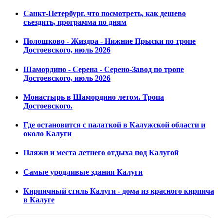
Санкт-Петербург, что посмотреть, как дешево
съездить, программа по дням
Полошково - Жиздра - Нижние Прыски по тропе
Достоевского, июль 2026
Шамордино - Серена - Серено-Завод по тропе
Достоевского, июль 2026
Монастырь в Шамордино летом. Тропа
Достоевского.
Где остановится с палаткой в Калужской области и
около Калуги
Пляжи и места летнего отдыха под Калугой
Самые уродливые здания Калуги
Кирпичный стиль Калуги - дома из красного кирпича
в Калуге