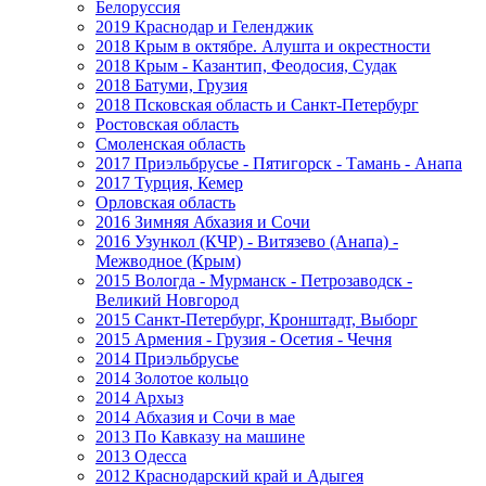
Белоруссия
2019 Краснодар и Геленджик
2018 Крым в октябре. Алушта и окрестности
2018 Крым - Казантип, Феодосия, Судак
2018 Батуми, Грузия
2018 Псковская область и Санкт-Петербург
Ростовская область
Смоленская область
2017 Приэльбрусье - Пятигорск - Тамань - Анапа
2017 Турция, Кемер
Орловская область
2016 Зимняя Абхазия и Сочи
2016 Узункол (КЧР) - Витязево (Анапа) -
Межводное (Крым)
2015 Вологда - Мурманск - Петрозаводск -
Великий Новгород
2015 Санкт-Петербург, Кронштадт, Выборг
2015 Армения - Грузия - Осетия - Чечня
2014 Приэльбрусье
2014 Золотое кольцо
2014 Архыз
2014 Абхазия и Сочи в мае
2013 По Кавказу на машине
2013 Одесса
2012 Краснодарский край и Адыгея