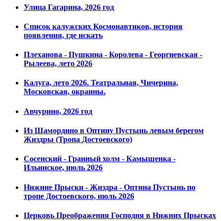
Улица Гагарина, 2026 год
Список калужских Космонавтиков, история
появления, где искать
Плеханова - Пушкина - Королева - Георгиевская -
Рылеева, лето 2026
Калуга, лето 2026. Театральная, Чичерина,
Московская, окраины.
Авчурино, 2026 год
Из Шамордино в Оптину Пустынь левым берегом
Жиздры (Тропа Достоевского)
Сосенский - Гранный холм - Камышенка -
Ильинское, июль 2026
Нижние Прыски - Жиздра - Оптина Пустынь по
тропе Достоевского, июль 2026
Церковь Преображения Господня в Нижних Прысках