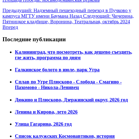
Предыдущий: Надземный пешеходный переход в Пучково у
кампуса МГТУ имени Баумана
Назад
Следующий: Чичерина,
Пятницкое кладбище, Воронина, Театральная, октябрь 2024
Вперед
Последние публикации
Калининград, что посмотреть, как дешево съездить,
где жить, программа по дням
Галкинское болото в июле, парк Угра
Сплав по Угре Плюсково - Слобода - Смагино -
Пахомово - Никола-Ленивец
Дюкино и Плюсково, Дзержинский округ, 2026 год
Ленина и Кирова, лето 2026
Улица Гагарина, 2026 год
Список калужских Космонавтиков, история