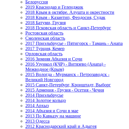
Белоруссия
2019 Краснодар и Геленджик
2018 Крым в октябре. Алушта и окрестности
2018 Крым - Казантип, Феодосия, Судак
2018 Батуми, Грузия
2018 Псковская область и Санкт-Петербург
Ростовская область
Смоленская область
2017 Приэльбрусье - Пятигорск - Тамань - Анапа
2017 Турция, Кемер
Орловская область
2016 Зимняя Абхазия и Сочи
2016 Узункол (КЧР) - Витязево (Анапа) -
Межводное (Крым)
2015 Вологда - Мурманск - Петрозаводск -
Великий Новгород
2015 Санкт-Петербург, Кронштадт, Выборг
2015 Армения - Грузия - Осетия - Чечня
2014 Приэльбрусье
2014 Золотое кольцо
2014 Архыз
2014 Абхазия и Сочи в мае
2013 По Кавказу на машине
2013 Одесса
2012 Краснодарский край и Адыгея