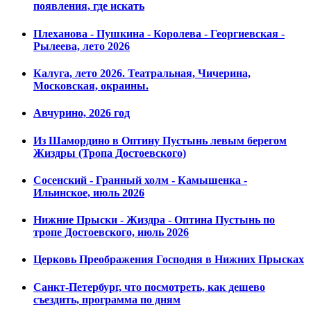
появления, где искать
Плеханова - Пушкина - Королева - Георгиевская -
Рылеева, лето 2026
Калуга, лето 2026. Театральная, Чичерина,
Московская, окраины.
Авчурино, 2026 год
Из Шамордино в Оптину Пустынь левым берегом
Жиздры (Тропа Достоевского)
Сосенский - Гранный холм - Камышенка -
Ильинское, июль 2026
Нижние Прыски - Жиздра - Оптина Пустынь по
тропе Достоевского, июль 2026
Церковь Преображения Господня в Нижних Прысках
Санкт-Петербург, что посмотреть, как дешево
съездить, программа по дням