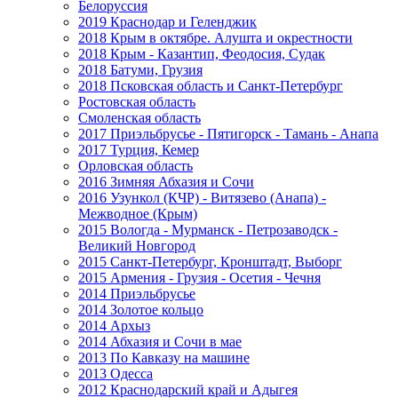
Белоруссия
2019 Краснодар и Геленджик
2018 Крым в октябре. Алушта и окрестности
2018 Крым - Казантип, Феодосия, Судак
2018 Батуми, Грузия
2018 Псковская область и Санкт-Петербург
Ростовская область
Смоленская область
2017 Приэльбрусье - Пятигорск - Тамань - Анапа
2017 Турция, Кемер
Орловская область
2016 Зимняя Абхазия и Сочи
2016 Узункол (КЧР) - Витязево (Анапа) -
Межводное (Крым)
2015 Вологда - Мурманск - Петрозаводск -
Великий Новгород
2015 Санкт-Петербург, Кронштадт, Выборг
2015 Армения - Грузия - Осетия - Чечня
2014 Приэльбрусье
2014 Золотое кольцо
2014 Архыз
2014 Абхазия и Сочи в мае
2013 По Кавказу на машине
2013 Одесса
2012 Краснодарский край и Адыгея