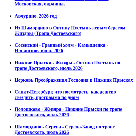
Московская, окраины.
Авчурино, 2026 год
Из Шамордино в Оптину Пустынь левым берегом
Жиздры (Тропа Достоевского)
Сосенский - Гранный холм - Камышенка -
Ильинское, июль 2026
Нижние Прыски - Жиздра - Оптина Пустынь по
тропе Достоевского, июль 2026
Церковь Преображения Господня в Нижних Прысках
Санкт-Петербург, что посмотреть, как дешево
съездить, программа по дням
Полошково - Жиздра - Нижние Прыски по тропе
Достоевского, июль 2026
Шамордино - Серена - Серено-Завод по тропе
Достоевского, июль 2026