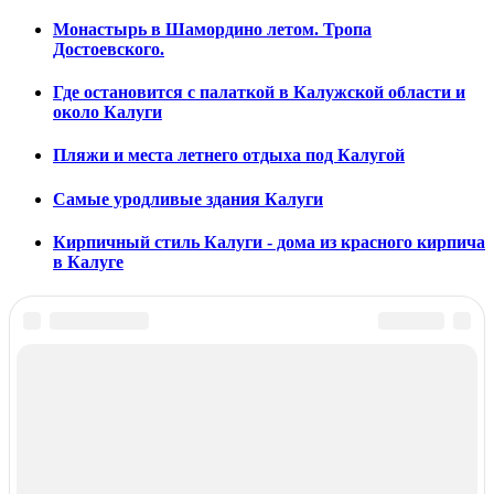
Монастырь в Шамордино летом. Тропа
Достоевского.
Где остановится с палаткой в Калужской области и
около Калуги
Пляжи и места летнего отдыха под Калугой
Самые уродливые здания Калуги
Кирпичный стиль Калуги - дома из красного кирпича
в Калуге