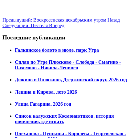
Предыдущий: Воскресенская декабрьским утром
Назад
Следующий: Пестеля
Вперед
Последние публикации
Галкинское болото в июле, парк Угра
Сплав по Угре Плюсково - Слобода - Смагино -
Пахомово - Никола-Ленивец
Дюкино и Плюсково, Дзержинский округ, 2026 год
Ленина и Кирова, лето 2026
Улица Гагарина, 2026 год
Список калужских Космонавтиков, история
появления, где искать
Плеханова - Пушкина - Королева - Георгиевская -