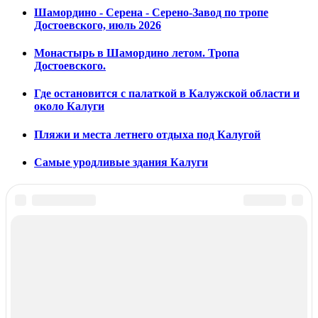
Шамордино - Серена - Серено-Завод по тропе
Достоевского, июль 2026
Монастырь в Шамордино летом. Тропа
Достоевского.
Где остановится с палаткой в Калужской области и
около Калуги
Пляжи и места летнего отдыха под Калугой
Самые уродливые здания Калуги