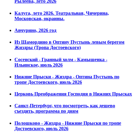
Рылеева, лето 2026
Калуга, лето 2026. Театральная, Чичерина,
Московская, окраины.
Авчурино, 2026 год
Из Шамордино в Оптину Пустынь левым берегом
Жиздры (Тропа Достоевского)
Сосенский - Гранный холм - Камышенка -
Ильинское, июль 2026
Нижние Прыски - Жиздра - Оптина Пустынь по
тропе Достоевского, июль 2026
Церковь Преображения Господня в Нижних Прысках
Санкт-Петербург, что посмотреть, как дешево
съездить, программа по дням
Полошково - Жиздра - Нижние Прыски по тропе
Достоевского, июль 2026