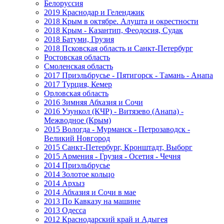
Белоруссия
2019 Краснодар и Геленджик
2018 Крым в октябре. Алушта и окрестности
2018 Крым - Казантип, Феодосия, Судак
2018 Батуми, Грузия
2018 Псковская область и Санкт-Петербург
Ростовская область
Смоленская область
2017 Приэльбрусье - Пятигорск - Тамань - Анапа
2017 Турция, Кемер
Орловская область
2016 Зимняя Абхазия и Сочи
2016 Узункол (КЧР) - Витязево (Анапа) -
Межводное (Крым)
2015 Вологда - Мурманск - Петрозаводск -
Великий Новгород
2015 Санкт-Петербург, Кронштадт, Выборг
2015 Армения - Грузия - Осетия - Чечня
2014 Приэльбрусье
2014 Золотое кольцо
2014 Архыз
2014 Абхазия и Сочи в мае
2013 По Кавказу на машине
2013 Одесса
2012 Краснодарский край и Адыгея