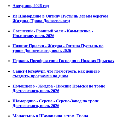
Авчурино, 2026 год
Из Шамордино в Оптину Пустынь левым берегом
Жиздры (Тропа Достоевского)
Сосенский - Гранный холм - Камышенка -
Ильинское, июль 2026
Нижние Прыски - Жиздра - Оптина Пустынь по
тропе Достоевского, июль 2026
Церковь Преображения Господня в Нижних Прысках
Санкт-Петербург, что посмотреть, как дешево
съездить, программа по дням
Полошково - Жиздра - Нижние Прыски по тропе
Достоевского, июль 2026
Шамордино - Серена - Серено-Завод по тропе
Достоевского, июль 2026
Монастырь в Шамордино летом. Тропа