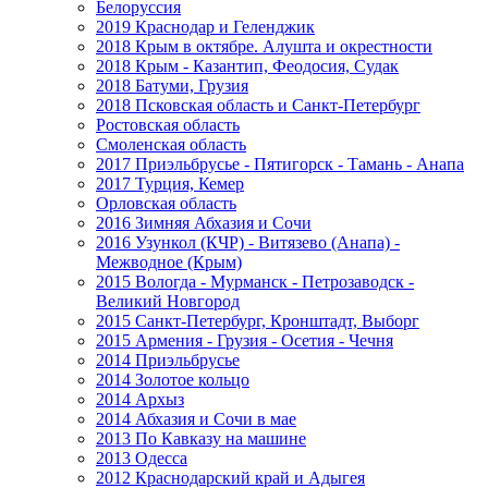
Белоруссия
2019 Краснодар и Геленджик
2018 Крым в октябре. Алушта и окрестности
2018 Крым - Казантип, Феодосия, Судак
2018 Батуми, Грузия
2018 Псковская область и Санкт-Петербург
Ростовская область
Смоленская область
2017 Приэльбрусье - Пятигорск - Тамань - Анапа
2017 Турция, Кемер
Орловская область
2016 Зимняя Абхазия и Сочи
2016 Узункол (КЧР) - Витязево (Анапа) -
Межводное (Крым)
2015 Вологда - Мурманск - Петрозаводск -
Великий Новгород
2015 Санкт-Петербург, Кронштадт, Выборг
2015 Армения - Грузия - Осетия - Чечня
2014 Приэльбрусье
2014 Золотое кольцо
2014 Архыз
2014 Абхазия и Сочи в мае
2013 По Кавказу на машине
2013 Одесса
2012 Краснодарский край и Адыгея