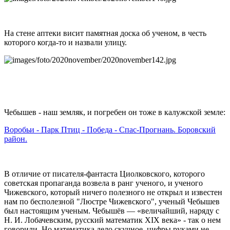
На стене аптеки висит памятная доска об ученом, в честь
которого когда-то и назвали улицу.
Чебышев - наш земляк, и погребен он тоже в калужской земле:
Воробьи - Парк Птиц - Победа - Спас-Прогнань. Боровский
район.
В отличие от писателя-фантаста Циолковского, которого
советская пропаганда возвела в ранг ученого, и ученого
Чижевского, который ничего полезного не открыл и известен
нам по бесполезной "Люстре Чижевского", ученый Чебышев
был настоящим ученым. Чебышёв — «величайший, наряду с
Н. И. Лобачевским, русский математик XIX века» - так о нем
говорили. Но математика дело скучное, цифры руками не