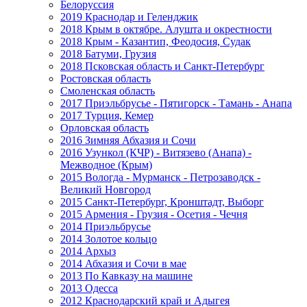
Белоруссия
2019 Краснодар и Геленджик
2018 Крым в октябре. Алушта и окрестности
2018 Крым - Казантип, Феодосия, Судак
2018 Батуми, Грузия
2018 Псковская область и Санкт-Петербург
Ростовская область
Смоленская область
2017 Приэльбрусье - Пятигорск - Тамань - Анапа
2017 Турция, Кемер
Орловская область
2016 Зимняя Абхазия и Сочи
2016 Узункол (КЧР) - Витязево (Анапа) -
Межводное (Крым)
2015 Вологда - Мурманск - Петрозаводск -
Великий Новгород
2015 Санкт-Петербург, Кронштадт, Выборг
2015 Армения - Грузия - Осетия - Чечня
2014 Приэльбрусье
2014 Золотое кольцо
2014 Архыз
2014 Абхазия и Сочи в мае
2013 По Кавказу на машине
2013 Одесса
2012 Краснодарский край и Адыгея