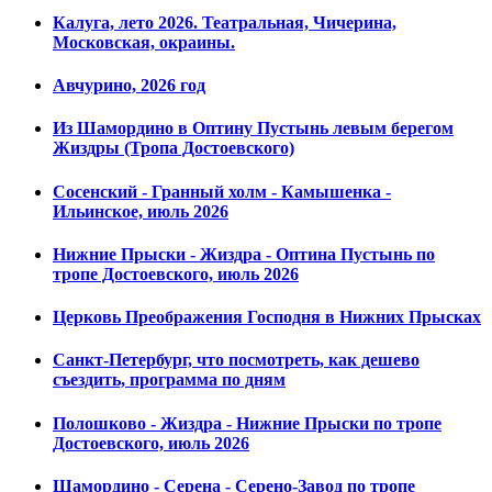
Калуга, лето 2026. Театральная, Чичерина,
Московская, окраины.
Авчурино, 2026 год
Из Шамордино в Оптину Пустынь левым берегом
Жиздры (Тропа Достоевского)
Сосенский - Гранный холм - Камышенка -
Ильинское, июль 2026
Нижние Прыски - Жиздра - Оптина Пустынь по
тропе Достоевского, июль 2026
Церковь Преображения Господня в Нижних Прысках
Санкт-Петербург, что посмотреть, как дешево
съездить, программа по дням
Полошково - Жиздра - Нижние Прыски по тропе
Достоевского, июль 2026
Шамордино - Серена - Серено-Завод по тропе