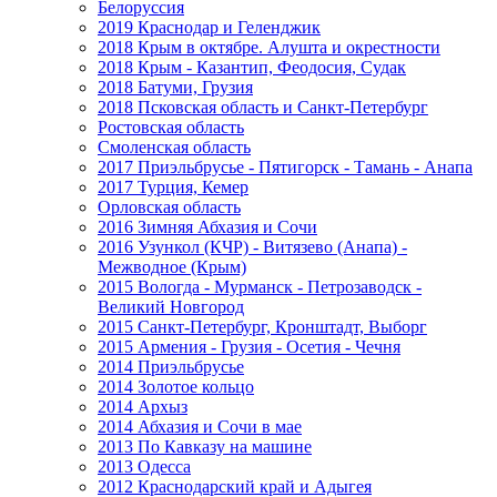
Белоруссия
2019 Краснодар и Геленджик
2018 Крым в октябре. Алушта и окрестности
2018 Крым - Казантип, Феодосия, Судак
2018 Батуми, Грузия
2018 Псковская область и Санкт-Петербург
Ростовская область
Смоленская область
2017 Приэльбрусье - Пятигорск - Тамань - Анапа
2017 Турция, Кемер
Орловская область
2016 Зимняя Абхазия и Сочи
2016 Узункол (КЧР) - Витязево (Анапа) -
Межводное (Крым)
2015 Вологда - Мурманск - Петрозаводск -
Великий Новгород
2015 Санкт-Петербург, Кронштадт, Выборг
2015 Армения - Грузия - Осетия - Чечня
2014 Приэльбрусье
2014 Золотое кольцо
2014 Архыз
2014 Абхазия и Сочи в мае
2013 По Кавказу на машине
2013 Одесса
2012 Краснодарский край и Адыгея