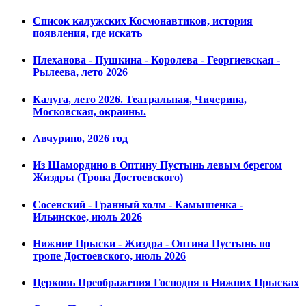
Список калужских Космонавтиков, история
появления, где искать
Плеханова - Пушкина - Королева - Георгиевская -
Рылеева, лето 2026
Калуга, лето 2026. Театральная, Чичерина,
Московская, окраины.
Авчурино, 2026 год
Из Шамордино в Оптину Пустынь левым берегом
Жиздры (Тропа Достоевского)
Сосенский - Гранный холм - Камышенка -
Ильинское, июль 2026
Нижние Прыски - Жиздра - Оптина Пустынь по
тропе Достоевского, июль 2026
Церковь Преображения Господня в Нижних Прысках