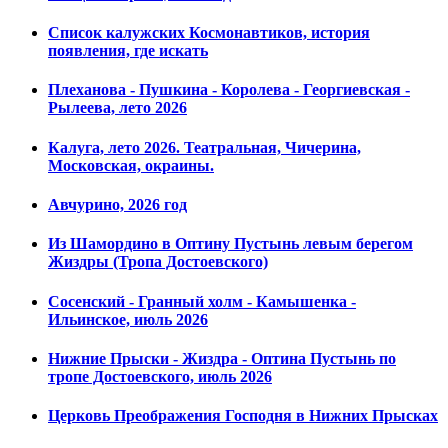
Список калужских Космонавтиков, история
появления, где искать
Плеханова - Пушкина - Королева - Георгиевская -
Рылеева, лето 2026
Калуга, лето 2026. Театральная, Чичерина,
Московская, окраины.
Авчурино, 2026 год
Из Шамордино в Оптину Пустынь левым берегом
Жиздры (Тропа Достоевского)
Сосенский - Гранный холм - Камышенка -
Ильинское, июль 2026
Нижние Прыски - Жиздра - Оптина Пустынь по
тропе Достоевского, июль 2026
Церковь Преображения Господня в Нижних Прысках