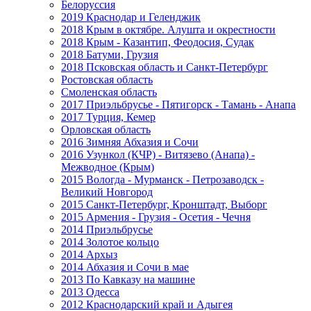
Белоруссия
2019 Краснодар и Геленджик
2018 Крым в октябре. Алушта и окрестности
2018 Крым - Казантип, Феодосия, Судак
2018 Батуми, Грузия
2018 Псковская область и Санкт-Петербург
Ростовская область
Смоленская область
2017 Приэльбрусье - Пятигорск - Тамань - Анапа
2017 Турция, Кемер
Орловская область
2016 Зимняя Абхазия и Сочи
2016 Узункол (КЧР) - Витязево (Анапа) -
Межводное (Крым)
2015 Вологда - Мурманск - Петрозаводск -
Великий Новгород
2015 Санкт-Петербург, Кронштадт, Выборг
2015 Армения - Грузия - Осетия - Чечня
2014 Приэльбрусье
2014 Золотое кольцо
2014 Архыз
2014 Абхазия и Сочи в мае
2013 По Кавказу на машине
2013 Одесса
2012 Краснодарский край и Адыгея