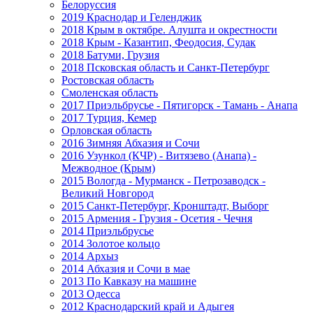
Белоруссия
2019 Краснодар и Геленджик
2018 Крым в октябре. Алушта и окрестности
2018 Крым - Казантип, Феодосия, Судак
2018 Батуми, Грузия
2018 Псковская область и Санкт-Петербург
Ростовская область
Смоленская область
2017 Приэльбрусье - Пятигорск - Тамань - Анапа
2017 Турция, Кемер
Орловская область
2016 Зимняя Абхазия и Сочи
2016 Узункол (КЧР) - Витязево (Анапа) -
Межводное (Крым)
2015 Вологда - Мурманск - Петрозаводск -
Великий Новгород
2015 Санкт-Петербург, Кронштадт, Выборг
2015 Армения - Грузия - Осетия - Чечня
2014 Приэльбрусье
2014 Золотое кольцо
2014 Архыз
2014 Абхазия и Сочи в мае
2013 По Кавказу на машине
2013 Одесса
2012 Краснодарский край и Адыгея