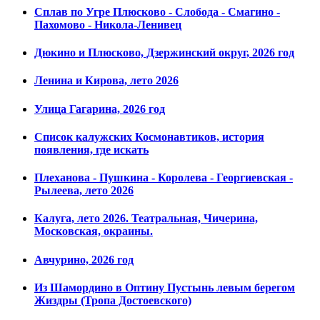
Сплав по Угре Плюсково - Слобода - Смагино -
Пахомово - Никола-Ленивец
Дюкино и Плюсково, Дзержинский округ, 2026 год
Ленина и Кирова, лето 2026
Улица Гагарина, 2026 год
Список калужских Космонавтиков, история
появления, где искать
Плеханова - Пушкина - Королева - Георгиевская -
Рылеева, лето 2026
Калуга, лето 2026. Театральная, Чичерина,
Московская, окраины.
Авчурино, 2026 год
Из Шамордино в Оптину Пустынь левым берегом
Жиздры (Тропа Достоевского)