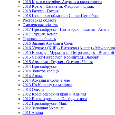
2018 Крым в октябре. Алушта и окрестности
2018 Крым - Казантип, Феодосия, Судак
2018 Батуми, Грузия
2018 Псковская область и Санкт-Петербург
Ростовская область
Смоленская область
2017 Приэльбрусье - Пятигорск - Тамань - Анапа
2017 Турция, Кемер
Орловская область
2016 Зимняя Абхазия и Сочи
2016 Узункол (КЧР) - Витязево (Анапа) - Межводно
2015 Вологда - Мурманск - Петрозаводск - Велики
2015 Санкт-Петербург, Кронштадт, Выборг
2015 Армения - Грузия - Осетия - Чечня
2014 Приэльбрусье
2014 Золотое кольцо
2014 Архыз
2014 Абхазия и Сочи в мае
2013 По Кавказу на машине
2013 Одесса
2012 Краснодарский край и Адыгея
2012 Восхождение на Эльбрус с юга
2012 Приэльбрусье. Май.
2012 Западная Украина
2011 Анапа