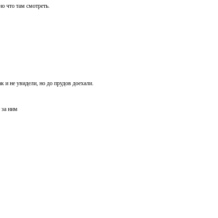
о что там смотреть.
к и не увидели, но до прудов доехали.
т за ним