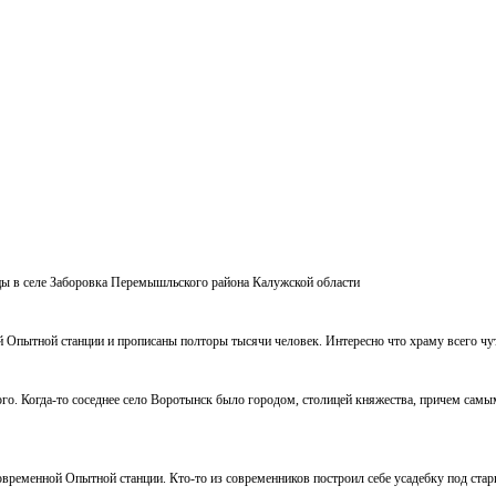
цы в селе Заборовка Перемышльского района Калужской области
дней Опытной станции и прописаны полторы тысячи человек. Интересно что храму всего чут
ого. Когда-то соседнее село Воротынск было городом, столицей княжества, причем са
современной Опытной станции. Кто-то из современников построил себе усадебку под стар