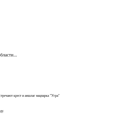
ласти...
стречают крест и аншлаг нацпарка "Угра"
ду.