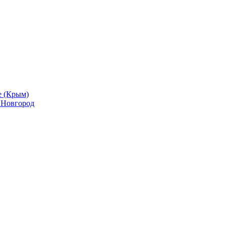
е (Крым)
й Новгород