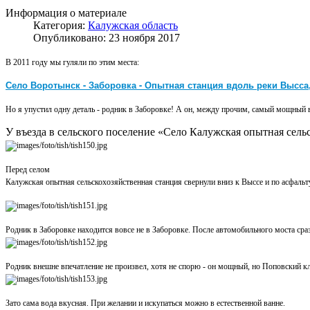
Информация о материале
Категория:
Калужская область
Опубликовано: 23 ноября 2017
В 2011 году мы гуляли по этим места:
Село Воротынск - Заборовка - Опытная станция вдоль реки Высса,
Но я упустил одну деталь - родник в Заборовке! А он, между прочим, самый мощный 
У въезда в сельского поселение «Село Калужская опытная сель
Перед селом
Калужская опытная сельскохозяйственная станция свернули вниз к Выссе и по асфальт
Родник в Заборовке находится вовсе не в Заборовке. После автомобильного моста сра
Родник внешне впечатление не произвел, хотя не спорю - он мощный, но Поповский кл
Зато сама вода вкусная. При желании и искупаться можно в естественной ванне.