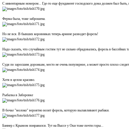
С инвентарным номером... Где-то еще фундамент господского дома должен был быть, н
Ферма была, тоже заброшена.
Но не вся. В бывших коровниках теперь армяне разводят форель!
Надо сказать, что случайным гостям тут не сильно обрадовались, форель в бассейнах та
Судя по заросшим дорожкам, место не очень популярное, а может просто плохо следя
Хотя в целом красиво.
Рыбалка в Заборовке
В бочке "молоко" вероятно возят форель, которую вылавливают рыбаки.
Баннер с Крымом понравился. Тут на Выссе у Оки тоже почти горы...