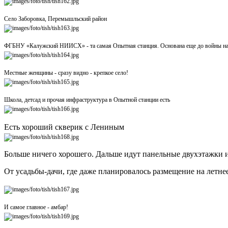
Село Заборовка, Перемышльский район
ФГБНУ «Калужский НИИСХ» - та самая Опытная станция. Основана еще до войны на ме
Местные женщины - сразу видно - крепкое село!
Школа, детсад и прочая инфраструктура в Опытной станции есть
Есть хороший скверик с Лениным
Больше ничего хорошего. Дальше идут панельные двухэтажки и 
От усадьбы-дачи, где даже планировалось размещение на летне
И самое главное - амбар!