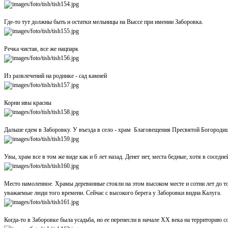
Где-то тут должны быть и остатки мельницы на Выссе при имении Заборовка.
Речка чистая, все же нацпарк
Из развлечений на роднике - сад камней
Корни ивы красны
Дальше едем в Заборовку. У въезда в село - храм Благовещения Пресвятой Богороди
Увы, храм все в том же виде как и 6 лет назад. Денег нет, места бедные, хотя в сосе
Место намоленное. Храмы деревянные стояли на этом высоком месте и сотни лет до т
уважаемые люди того времени. Сейчас с высокого берега у Заборовки видна Калуга.
Когда-то в Заборовке была усадьба, но ее перенесли в начале XX века на территорию 