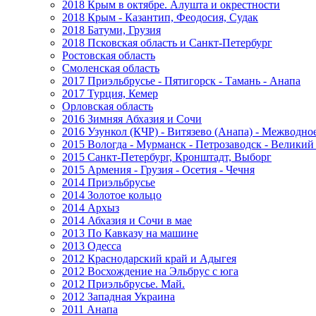
2018 Крым в октябре. Алушта и окрестности
2018 Крым - Казантип, Феодосия, Судак
2018 Батуми, Грузия
2018 Псковская область и Санкт-Петербург
Ростовская область
Смоленская область
2017 Приэльбрусье - Пятигорск - Тамань - Анапа
2017 Турция, Кемер
Орловская область
2016 Зимняя Абхазия и Сочи
2016 Узункол (КЧР) - Витязево (Анапа) - Межводно
2015 Вологда - Мурманск - Петрозаводск - Велики
2015 Санкт-Петербург, Кронштадт, Выборг
2015 Армения - Грузия - Осетия - Чечня
2014 Приэльбрусье
2014 Золотое кольцо
2014 Архыз
2014 Абхазия и Сочи в мае
2013 По Кавказу на машине
2013 Одесса
2012 Краснодарский край и Адыгея
2012 Восхождение на Эльбрус с юга
2012 Приэльбрусье. Май.
2012 Западная Украина
2011 Анапа