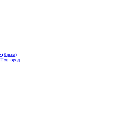
е (Крым)
й Новгород