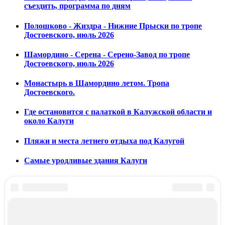
съездить, программа по дням
Полошково - Жиздра - Нижние Прыски по тропе
Достоевского, июль 2026
Шамордино - Серена - Серено-Завод по тропе
Достоевского, июль 2026
Монастырь в Шамордино летом. Тропа
Достоевского.
Где остановится с палаткой в Калужской области и
около Калуги
Пляжи и места летнего отдыха под Калугой
Самые уродливые здания Калуги