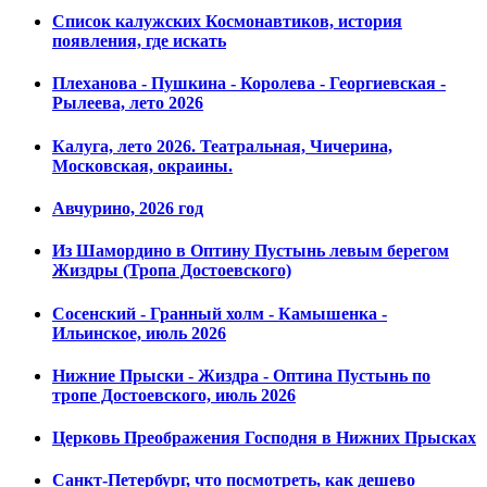
Список калужских Космонавтиков, история
появления, где искать
Плеханова - Пушкина - Королева - Георгиевская -
Рылеева, лето 2026
Калуга, лето 2026. Театральная, Чичерина,
Московская, окраины.
Авчурино, 2026 год
Из Шамордино в Оптину Пустынь левым берегом
Жиздры (Тропа Достоевского)
Сосенский - Гранный холм - Камышенка -
Ильинское, июль 2026
Нижние Прыски - Жиздра - Оптина Пустынь по
тропе Достоевского, июль 2026
Церковь Преображения Господня в Нижних Прысках
Санкт-Петербург, что посмотреть, как дешево