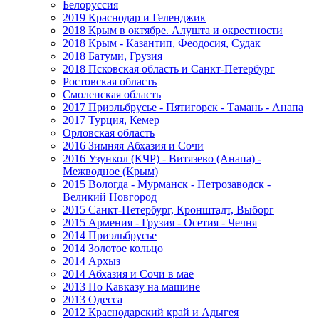
Белоруссия
2019 Краснодар и Геленджик
2018 Крым в октябре. Алушта и окрестности
2018 Крым - Казантип, Феодосия, Судак
2018 Батуми, Грузия
2018 Псковская область и Санкт-Петербург
Ростовская область
Смоленская область
2017 Приэльбрусье - Пятигорск - Тамань - Анапа
2017 Турция, Кемер
Орловская область
2016 Зимняя Абхазия и Сочи
2016 Узункол (КЧР) - Витязево (Анапа) -
Межводное (Крым)
2015 Вологда - Мурманск - Петрозаводск -
Великий Новгород
2015 Санкт-Петербург, Кронштадт, Выборг
2015 Армения - Грузия - Осетия - Чечня
2014 Приэльбрусье
2014 Золотое кольцо
2014 Архыз
2014 Абхазия и Сочи в мае
2013 По Кавказу на машине
2013 Одесса
2012 Краснодарский край и Адыгея