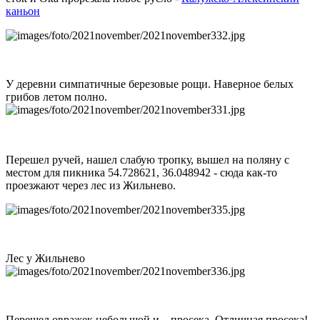
каньон
У деревни симпатичные березовые рощи. Наверное белых
грибов летом полно.
Перешел ручей, нашел слабую тропку, вышел на поляну с
местом для пикника 54.728621, 36.048942 - сюда как-то
проезжают через лес из Жильнево.
Лес у Жильнево
Перешел овражек небольшой и... просека. Отличная просека!