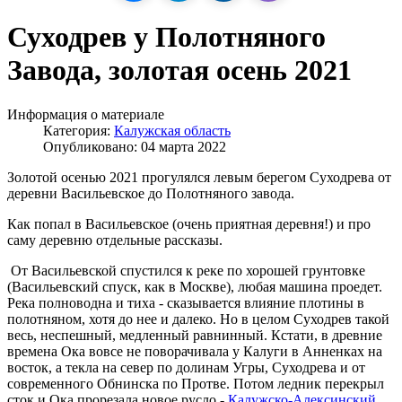
Суходрев у Полотняного
Завода, золотая осень 2021
Информация о материале
Категория:
Калужская область
Опубликовано: 04 марта 2022
Золотой осенью 2021 прогулялся левым берегом Суходрева от
деревни Васильевское до Полотняного завода.
Как попал в Васильевское (очень приятная деревня!) и про
саму деревню отдельные рассказы.
От Васильевской спустился к реке по хорошей грунтовке
(Васильевский спуск, как в Москве), любая машина проедет.
Река полноводна и тиха - сказывается влияние плотины в
полотняном, хотя до нее и далеко. Но в целом Суходрев такой
весь, неспешный, медленный равнинный. Кстати, в древние
времена Ока вовсе не поворачивала у Калуги в Анненках на
восток, а текла на север по долинам Угры, Суходрева и от
современного Обнинска по Протве. Потом ледник перекрыл
сток и Ока прорезала новое русло -
Калужско-Алексинский