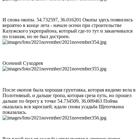
И снова окопы. 54.732597, 36.016201 Окопы здесь появились
вероятно в конце лета - начале осени при строительстве
Калужского укрепрайона, который где-то тут и заканчивался
по планам, но не был достроен.
Осенний Суходрев
После окопов была хорошая грунтовка, которая видимо вела в
Полотняный, и дальше тропа, которая среза путь, но прошел
дальше по берегу к точке 54.734509, 36.009463 Пойма
оказалась вся заросшей, вдали снова усадьба Щепочкина
показалась.
Вот такой вид от усадьбы открывается в сторону точки