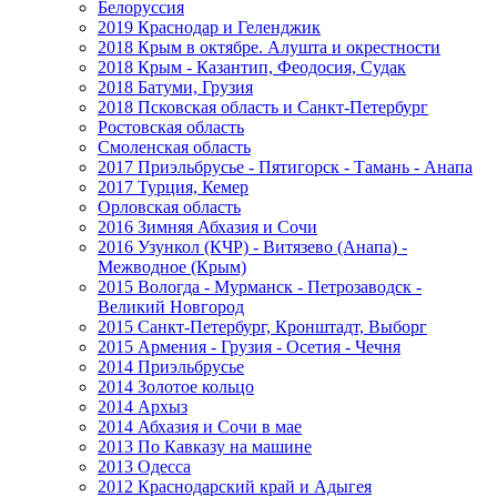
Белоруссия
2019 Краснодар и Геленджик
2018 Крым в октябре. Алушта и окрестности
2018 Крым - Казантип, Феодосия, Судак
2018 Батуми, Грузия
2018 Псковская область и Санкт-Петербург
Ростовская область
Смоленская область
2017 Приэльбрусье - Пятигорск - Тамань - Анапа
2017 Турция, Кемер
Орловская область
2016 Зимняя Абхазия и Сочи
2016 Узункол (КЧР) - Витязево (Анапа) -
Межводное (Крым)
2015 Вологда - Мурманск - Петрозаводск -
Великий Новгород
2015 Санкт-Петербург, Кронштадт, Выборг
2015 Армения - Грузия - Осетия - Чечня
2014 Приэльбрусье
2014 Золотое кольцо
2014 Архыз
2014 Абхазия и Сочи в мае
2013 По Кавказу на машине
2013 Одесса
2012 Краснодарский край и Адыгея