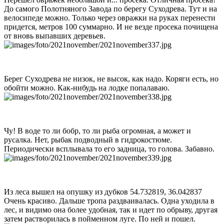
До самого Полотняного Завода по берегу Суходрева. Тут и на
велосипеде можно. Только через овражки на руках перенести
придется, метров 100 суммарно. И не везде просека почищена
от вновь выпавших деревьев.
Берег Суходрева не низок, не высок, как надо. Коряги есть, но
обойти можно. Как-нибудь на лодке попалаваю.
Чу! В воде то ли бобр, то ли рыба огромная, а может и
русалка. Нет, рыбак подводный в гидрокостюме.
Периодически всплывала то его задница, то голова. Забавно.
Из леса вышел на опушку из дубков 54.732819, 36.042837
Очень красиво. Дальше тропа раздваивалась. Одна уходила в
лес, и видимо она более удобная, так и идет по обрыву, другая
затем растворилась в пойменном луге. По ней и пошел.