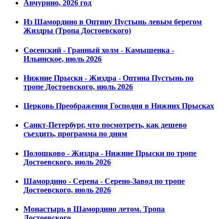
Авчурино, 2026 год
Из Шамордино в Оптину Пустынь левым берегом
Жиздры (Тропа Достоевского)
Сосенский - Гранный холм - Камышенка -
Ильинское, июль 2026
Нижние Прыски - Жиздра - Оптина Пустынь по
тропе Достоевского, июль 2026
Церковь Преображения Господня в Нижних Прысках
Санкт-Петербург, что посмотреть, как дешево
съездить, программа по дням
Полошково - Жиздра - Нижние Прыски по тропе
Достоевского, июль 2026
Шамордино - Серена - Серено-Завод по тропе
Достоевского, июль 2026
Монастырь в Шамордино летом. Тропа
Достоевского.