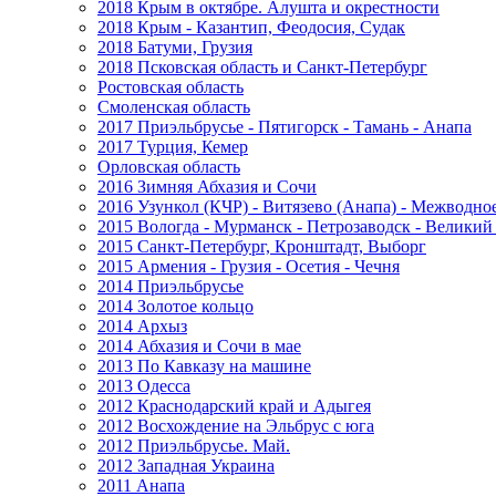
2018 Крым в октябре. Алушта и окрестности
2018 Крым - Казантип, Феодосия, Судак
2018 Батуми, Грузия
2018 Псковская область и Санкт-Петербург
Ростовская область
Смоленская область
2017 Приэльбрусье - Пятигорск - Тамань - Анапа
2017 Турция, Кемер
Орловская область
2016 Зимняя Абхазия и Сочи
2016 Узункол (КЧР) - Витязево (Анапа) - Межводно
2015 Вологда - Мурманск - Петрозаводск - Велики
2015 Санкт-Петербург, Кронштадт, Выборг
2015 Армения - Грузия - Осетия - Чечня
2014 Приэльбрусье
2014 Золотое кольцо
2014 Архыз
2014 Абхазия и Сочи в мае
2013 По Кавказу на машине
2013 Одесса
2012 Краснодарский край и Адыгея
2012 Восхождение на Эльбрус с юга
2012 Приэльбрусье. Май.
2012 Западная Украина
2011 Анапа