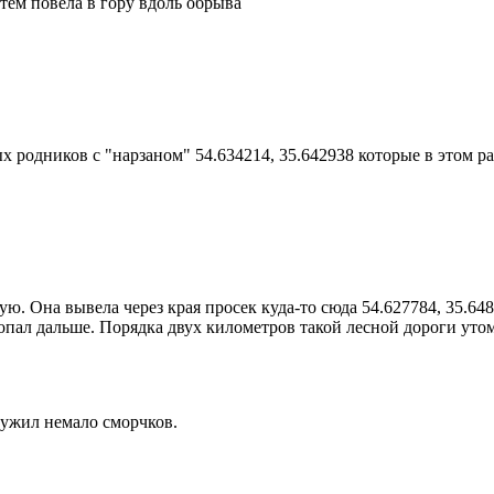
атем повела в гору вдоль обрыва
 родников с "нарзаном" 54.634214, 35.642938 которые в этом ра
ю. Она вывела через края просек куда-то сюда 54.627784, 35.64
топал дальше. Порядка двух километров такой лесной дороги уто
ружил немало сморчков.