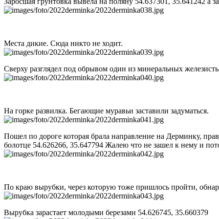
Заросшая грунтовка вывела на поляну 54.637301, 35.641242 а з
Места дикие. Сюда никто не ходит.
Сверху разглядел под обрывом один из минеральных железистых
На горке развилка. Бегающие муравьи заставили задуматься.
Пошел по дороге которая брала направление на Дерминку, праву
болотце 54.626266, 35.647794 Жалею что не зашел к нему и по
По краю вырубки, через которую тоже пришлось пройти, обна
Вырубка зарастает молодыми березами 54.626745, 35.660379