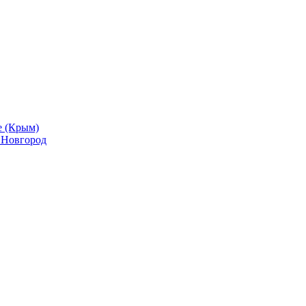
е (Крым)
й Новгород