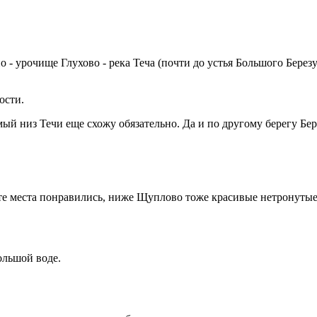
 урочище Глухово - река Теча (почти до устья Большого Березуя)
ости.
мый низ Течи еще схожу обязательно. Да и по другому берегу Бе
е места понравились, ниже Щуплово тоже красивые нетронутые м
ольшой воде.