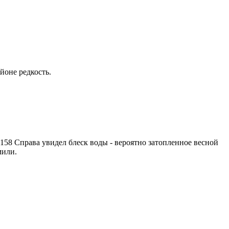
йоне редкость.
8158 Справа увидел блеск воды - вероятно затопленное весной
мили.