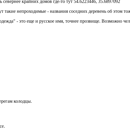
ь севернее крайних домов где-то тут 54.6223446, 35.6897092
т такие непроходимые - названия соседних деревень об этом то
ая одежда" - это еще и русское имя, точнее прозвище. Возможно ч
ерегам колодцы.
се.