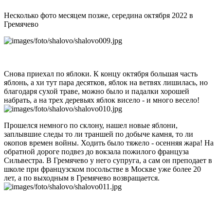
Несколько фото месяцем позже, середина октября 2022 в
Гремячево
Снова приехал по яблоки. К концу октября большая часть
яблонь, а хи тут пара десятков, яблок на ветвях лишилась, но
благодаря сухой траве, можно было и падалки хорошей
набрать, а на трех деревьях яблок висело - и много весело!
Прошелся немного по склону, нашел новые яблони,
заплывшие следы то ли траншей по добыче камня, то ли
окопов времен войны. Ходить было тяжело - осенняя жара! На
обратной дороге подвез до вокзала пожилого француза
Сильвестра. В Гремячево у него супруга, а сам он преподает в
школе при французском посольстве в Москве уже более 20
лет, а по выходным в Гремячево возвращается.