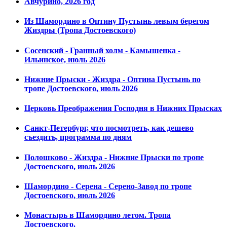
Авчурино, 2026 год
Из Шамордино в Оптину Пустынь левым берегом
Жиздры (Тропа Достоевского)
Сосенский - Гранный холм - Камышенка -
Ильинское, июль 2026
Нижние Прыски - Жиздра - Оптина Пустынь по
тропе Достоевского, июль 2026
Церковь Преображения Господня в Нижних Прысках
Санкт-Петербург, что посмотреть, как дешево
съездить, программа по дням
Полошково - Жиздра - Нижние Прыски по тропе
Достоевского, июль 2026
Шамордино - Серена - Серено-Завод по тропе
Достоевского, июль 2026
Монастырь в Шамордино летом. Тропа
Достоевского.