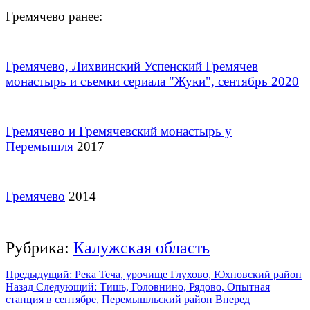
Гремячево ранее:
Гремячево, Лихвинский Успенский Гремячев
монастырь и съемки сериала "Жуки", сентябрь 2020
Гремячево и Гремячевский монастырь у
Перемышля
2017
Гремячево
2014
Рубрика:
Калужская область
Предыдущий: Река Теча, урочище Глухово, Юхновский район
Назад
Следующий: Тишь, Головнино, Рядово, Опытная
станция в сентябре, Перемышльский район
Вперед