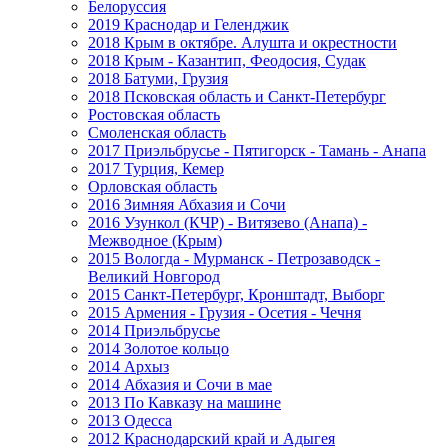
Белоруссия
2019 Краснодар и Геленджик
2018 Крым в октябре. Алушта и окрестности
2018 Крым - Казантип, Феодосия, Судак
2018 Батуми, Грузия
2018 Псковская область и Санкт-Петербург
Ростовская область
Смоленская область
2017 Приэльбрусье - Пятигорск - Тамань - Анапа
2017 Турция, Кемер
Орловская область
2016 Зимняя Абхазия и Сочи
2016 Узункол (КЧР) - Витязево (Анапа) -
Межводное (Крым)
2015 Вологда - Мурманск - Петрозаводск -
Великий Новгород
2015 Санкт-Петербург, Кронштадт, Выборг
2015 Армения - Грузия - Осетия - Чечня
2014 Приэльбрусье
2014 Золотое кольцо
2014 Архыз
2014 Абхазия и Сочи в мае
2013 По Кавказу на машине
2013 Одесса
2012 Краснодарский край и Адыгея