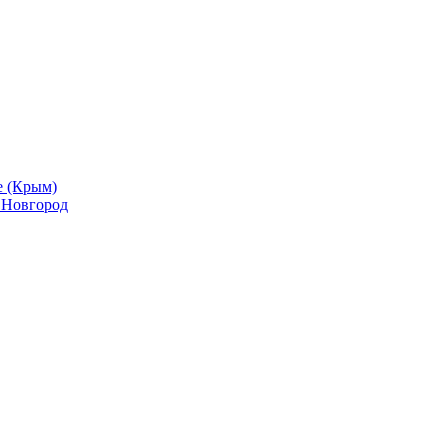
е (Крым)
й Новгород