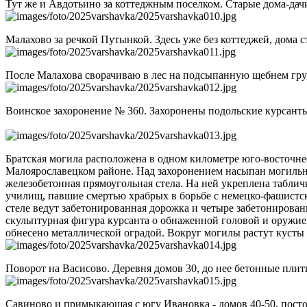
Тут же и Авдотьино за коттеджным поселком. Старые дома-дач
Малахово за речкой Путынкой. Здесь уже без коттеджей, дома с
После Малахова сворачиваю в лес на подсыпанную щебнем грун
Воинское захоронение № 360. Захоронены подольские курсанты
Братская могила расположена в одном километре юго-восточне
Малоярославецком районе. Над захоронением насыпан могильны
железобетонная прямоугольная стела. На ней укреплена таблич
училищ, павшие смертью храбрых в борьбе с немецко-фашистски
стеле ведут забетонированная дорожка и четыре забетонирова
скульптурная фигура курсанта о обнаженной головой и оружием
обнесено металлической оградой. Вокруг могилы растут кусты и
Поворот на Васисово. Деревня домов 30, до нее бетонные плиты
Савиново и примыкающая с югу Ивановка - домов 40-50, посто