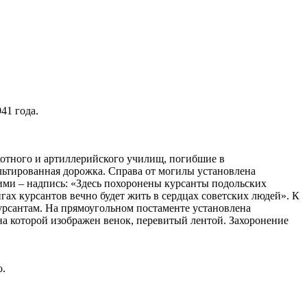
941 года.
хотного и артиллерийского училищ, погибшие в
льтированная дорожка. Справа от могилы установлена
ними – надпись: «Здесь похоронены курсанты подольских
гах курсантов вечно будет жить в сердцах советских людей». К
урсантам. На прямоугольном постаменте установлена
на которой изображен венок, перевитый лентой. Захоронение
о.