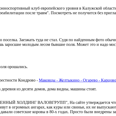
онноспортивный клуб европейского уровня в Калужской област
реабилитации после травм". Посмотреть не получится без пригл
о поселка. Заезжать туда не стал. Судя по найденным фото обыч
лишь заросшие молодым лесом бывшие поля. Может это и надо мо
поля орошались.
крестности Кондрово -
Маковцы - Желтыкино - Огарево - Карцово
 деревня из десяти домов, дома видны, машины стоят.
ННЫЙ ХОЛДИНГ ВАЛОВГРУПП", На сайте утверждается что кр
вут в огромных ангарах, как куры или свиньи, их не выпускают 
авали советские коровы в 80-х годах. Просто были внедрены з