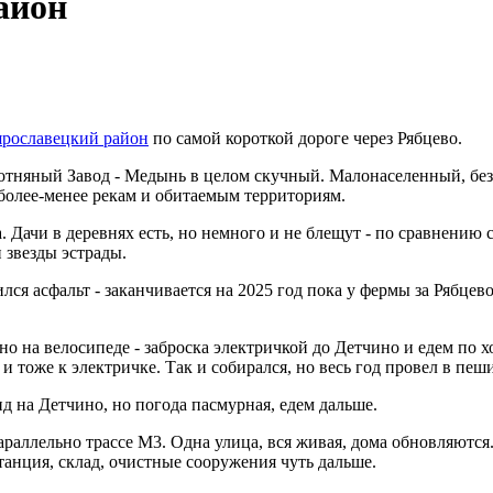
айон
ярославецкий район
по самой короткой дороге через Рябцево.
отняный Завод - Медынь в целом скучный. Малонаселенный, без 
 более-менее рекам и обитаемым территориям.
 Дачи в деревнях есть, но немного и не блещут - по сравнению с
 звезды эстрады.
лся асфальт - заканчивается на 2025 год пока у фермы за Рябцев
но на велосипеде - заброска электричкой до Детчино и едем по
 тоже к электричке. Так и собирался, но весь год провел в пеши
д на Детчино, но погода пасмурная, едем дальше.
араллельно трассе М3. Одна улица, вся живая, дома обновляются
анция, склад, очистные сооружения чуть дальше.