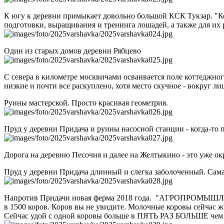
К югу к деревни примыкает довольно большой КСК Тукзар. "К
подготовки, выращивания и тренинга лошадей, а также для их 
Один из старых домов деревни Рябцево
С севера в километре москвичами осваивается поле коттеджног
низкие и почти все раскуплено, хотя место скучное - вокруг 
Руины мастерской. Просто красивая геометрия.
Пруд у деревни Придача и руины насосной станции - когда-то 
Дорога на деревню Песочня и далее на Желтыкино - это уже о
Пруд у деревни Придача длинный и слегка заболоченный. Сама
Напротив Придачи новая ферма 2018 года. "АГРОПРОМЫШЛЕ
в 1500 коров. Коров вы не увидите. Молочные коровы сейчас жи
Сейчас удой с одной коровы больше в ПЯТЬ РАЗ БОЛЬШЕ чем д