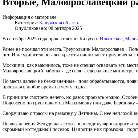
Вторые, Малоярославецкий р
Информация о материале
Категория:
Калужская область
Опубликовано: 08 октября 2025
В сентябре 2025 года прокатился из Калуги в
Ильинское, Мало
Ранее не посещал эти места. Треугольник Малоярославец - Пол
нет. И не удивительно - все красоты наших мест приурочены к
Москвичи, как выяснилось, тоже не спешат осваивать эти места.
Малоярославецкий районы - где селят федеральные министры и
Но места далеко не безжизненные - поля обрабатываются, появи
проезжая в любое время на чем угодно.
В принципе смотреть нечего, но разок проехать можно. Особен
Подсосено по грунтовкам на Максимовку или даже Березовку - и
Сворачиваю с трассы на развязку у Детчины. С нее неплохой ви
Первая деревня Желудовка - стоит перпендикулярно дороге и п
скромный коттеджный поселок. Напротив них промзона - подст