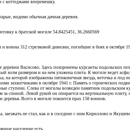
и с коттеджами вперемешку.
тарые, видимо обычная дачная деревня.
товку к братской могиле 54.8425451, 36.2660569
 и воины 312 стрелковой дивизии, погибшие в боях в октябре 1
е деревни Васисово. Здесь похоронены курсанты подольских пе
й холм размером и на нем уложена плита. К могиле ведет асфа
ка, на которой изображены пятиконечная звезда, веточка и под 
ми захватчиками в октябре 1941 г. Память о героических подви
нные ступени. Слева от могилы возведен памятник подольским к
 за спиной. Левой рукой он опирается на вертикальную плиту, 
 деревья. Всего в могиле покоится прах 158 воинов.
, заезжать не стал, как и в соседние с ним Кириллово и Якушев
янное население есть.