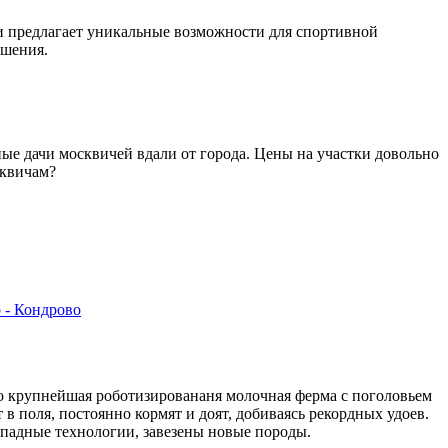
и предлагает уникальные возможности для спортивной
ашения.
ные дачи москвичей вдали от города. Цены на участки довольно
сквичам?
 - Кондрово
упнейшая роботизировананя молочная ферма с поголовьем
в поля, постоянно кормят и доят, добиваясь рекордных удоев.
ападные технологии, завезены новые породы.