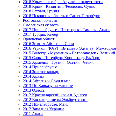
2018 Крым в октябре. Алушта и окрестности
2018 Крым - Казантип, Феодосия, Судак
2018 Батуми, Грузия
2018 Псковская область и Санкт-Петербург
Ростовская область
Смоленская область
2017 Приэльбрусье - Пятигорск - Тамань - Анапа
2017 Турция, Кемер
Орловская область
2016 Зимняя Абхазия и Сочи
2016 Узункол (КЧР) - Витязево (Анапа) - Межводно
2015 Вологда - Мурманск - Петрозаводск - Велики
2015 Санкт-Петербург, Кронштадт, Выборг
2015 Армения - Грузия - Осетия - Чечня
2014 Приэльбрусье
2014 Золотое кольцо
2014 Архыз
2014 Абхазия и Сочи в мае
2013 По Кавказу на машине
2013 Одесса
2012 Краснодарский край и Адыгея
2012 Восхождение на Эльбрус с юга
2012 Приэльбрусье. Май.
2012 Западная Украина
2011 Анапа