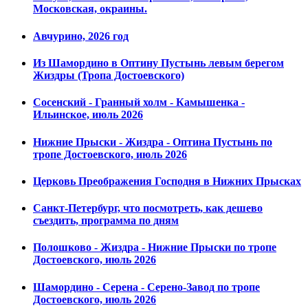
Московская, окраины.
Авчурино, 2026 год
Из Шамордино в Оптину Пустынь левым берегом
Жиздры (Тропа Достоевского)
Сосенский - Гранный холм - Камышенка -
Ильинское, июль 2026
Нижние Прыски - Жиздра - Оптина Пустынь по
тропе Достоевского, июль 2026
Церковь Преображения Господня в Нижних Прысках
Санкт-Петербург, что посмотреть, как дешево
съездить, программа по дням
Полошково - Жиздра - Нижние Прыски по тропе
Достоевского, июль 2026
Шамордино - Серена - Серено-Завод по тропе
Достоевского, июль 2026