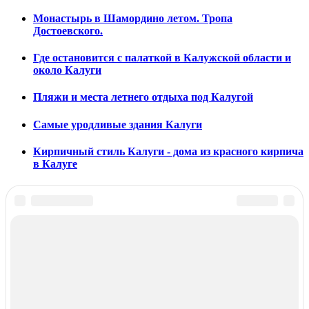
Монастырь в Шамордино летом. Тропа
Достоевского.
Где остановится с палаткой в Калужской области и
около Калуги
Пляжи и места летнего отдыха под Калугой
Самые уродливые здания Калуги
Кирпичный стиль Калуги - дома из красного кирпича
в Калуге