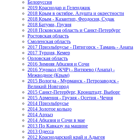
Белоруссия
2019 Краснодар и Геленджик
2018 Крым в октябре. Алушта и окрестности
2018 Крым - Казантип, Феодосия, Судак
2018 Батуми, Грузия
2018 Псковская область и Санкт-Петербург
Ростовская область
Смоленская область
2017 Приэльбрусье - Пятигорск - Тамань - Анапа
2017 Турция, Кемер
Орловская область
2016 Зимняя Абхазия и Сочи
2016 Узункол (КЧР) - Витязево (Анапа) -
Межводное (Крым)
2015 Вологда - Мурманск - Петрозаводск -
Великий Новгород
2015 Санкт-Петербург, Кронштадт, Выборг
2015 Армения - Грузия - Осетия - Чечня
2014 Приэльбрусье
2014 Золотое кольцо
2014 Архыз
2014 Абхазия и Сочи в мае
2013 По Кавказу на машине
2013 Одесса
2012 Краснодарский край и Адыгея