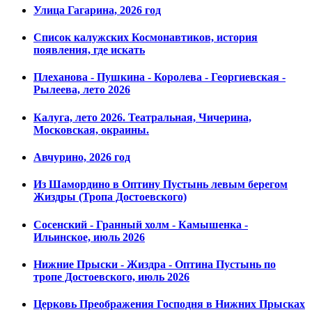
Улица Гагарина, 2026 год
Список калужских Космонавтиков, история
появления, где искать
Плеханова - Пушкина - Королева - Георгиевская -
Рылеева, лето 2026
Калуга, лето 2026. Театральная, Чичерина,
Московская, окраины.
Авчурино, 2026 год
Из Шамордино в Оптину Пустынь левым берегом
Жиздры (Тропа Достоевского)
Сосенский - Гранный холм - Камышенка -
Ильинское, июль 2026
Нижние Прыски - Жиздра - Оптина Пустынь по
тропе Достоевского, июль 2026
Церковь Преображения Господня в Нижних Прысках