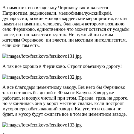
А памятник его владельцу Чирикову так и валяется...
Патриотизм, дедывоевали, мылюбимкалужскийкрай,
душароссии, всякие молодогвардейские мероприятия, вахты
памяти и памятник человеку, благодаря которому возникло
село Ферзиково, единственное что может остаться от усадьбы
вовсе, вот он валяется в кустах. Не нужный ни самим
жителям Ферзиково, ни власти, ни местным интеллигентам,
если они там есть.
А так все хорошо в Ферзиково. Строят объездную дорогу!
А все благодаря цементному заводу. Без него бы Ферзиково
так и осталось бы дырой в 30 км от Калуги. Завод уже
работает, и воздух чистый при этом. Правда, грязь на дороге,
но закончилась она у ворот местной свалки. Если построят
мусороперерабатывающий завод в Калуге, то и свалки не
будет, а мусор будут сжигать все в том же цементном заводе.