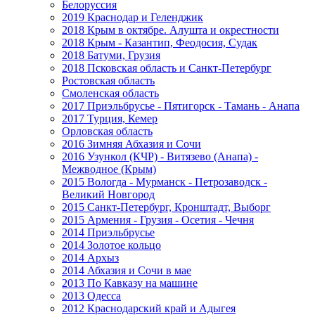
Белоруссия
2019 Краснодар и Геленджик
2018 Крым в октябре. Алушта и окрестности
2018 Крым - Казантип, Феодосия, Судак
2018 Батуми, Грузия
2018 Псковская область и Санкт-Петербург
Ростовская область
Смоленская область
2017 Приэльбрусье - Пятигорск - Тамань - Анапа
2017 Турция, Кемер
Орловская область
2016 Зимняя Абхазия и Сочи
2016 Узункол (КЧР) - Витязево (Анапа) -
Межводное (Крым)
2015 Вологда - Мурманск - Петрозаводск -
Великий Новгород
2015 Санкт-Петербург, Кронштадт, Выборг
2015 Армения - Грузия - Осетия - Чечня
2014 Приэльбрусье
2014 Золотое кольцо
2014 Архыз
2014 Абхазия и Сочи в мае
2013 По Кавказу на машине
2013 Одесса
2012 Краснодарский край и Адыгея