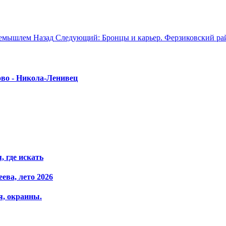
еремышлем
Назад
Следующий: Бронцы и карьер. Ферзиковский ра
ово - Никола-Ленивец
 где искать
ева, лето 2026
я, окраины.