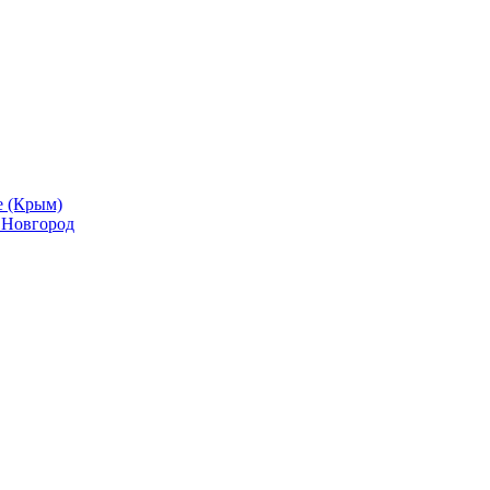
е (Крым)
й Новгород