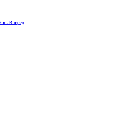
йон.
Вперед