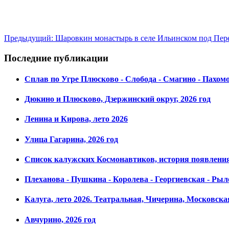
Предыдущий: Шаровкин монастырь в селе Ильинском под П
Последние публикации
Сплав по Угре Плюсково - Слобода - Смагино - Пахом
Дюкино и Плюсково, Дзержинский округ, 2026 год
Ленина и Кирова, лето 2026
Улица Гагарина, 2026 год
Список калужских Космонавтиков, история появления,
Плеханова - Пушкина - Королева - Георгиевская - Рыле
Калуга, лето 2026. Театральная, Чичерина, Московска
Авчурино, 2026 год