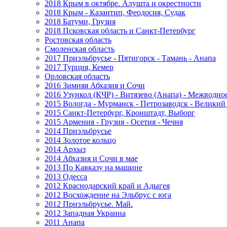
2018 Крым в октябре. Алушта и окрестности
2018 Крым - Казантип, Феодосия, Судак
2018 Батуми, Грузия
2018 Псковская область и Санкт-Петербург
Ростовская область
Смоленская область
2017 Приэльбрусье - Пятигорск - Тамань - Анапа
2017 Турция, Кемер
Орловская область
2016 Зимняя Абхазия и Сочи
2016 Узункол (КЧР) - Витязево (Анапа) - Межводно
2015 Вологда - Мурманск - Петрозаводск - Велики
2015 Санкт-Петербург, Кронштадт, Выборг
2015 Армения - Грузия - Осетия - Чечня
2014 Приэльбрусье
2014 Золотое кольцо
2014 Архыз
2014 Абхазия и Сочи в мае
2013 По Кавказу на машине
2013 Одесса
2012 Краснодарский край и Адыгея
2012 Восхождение на Эльбрус с юга
2012 Приэльбрусье. Май.
2012 Западная Украина
2011 Анапа