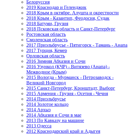
Белоруссия
2019 Краснодар и Геленджик
2018 Крым в октябре. Алушта и окрестности
2018 Крым - Казантип, Феодосия, Судак
2018 Батуми, Грузия
2018 Псковская область и Санкт-Петербург
Ростовская область
Смоленская область
2017 Приэльбрусье - Пятигорск - Тамань - Анапа
2017 Турция, Кемер
Орловская область
2016 Зимняя Абхазия и Сочи
2016 Узункол (КЧР) - Витязево (Анапа) -
Межводное (Крым)
2015 Вологда - Мурманск - Петрозаводск -
Великий Новгород
2015 Санкт-Петербург, Кронштадт, Выборг
2015 Армения - Грузия - Осетия - Чечня
2014 Приэльбрусье
2014 Золотое кольцо
2014 Архыз
2014 Абхазия и Сочи в мае
2013 По Кавказу на машине
2013 Одесса
2012 Краснодарский край и Адыгея