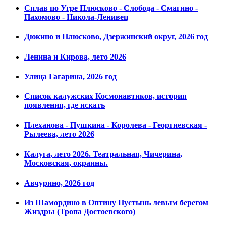
Сплав по Угре Плюсково - Слобода - Смагино -
Пахомово - Никола-Ленивец
Дюкино и Плюсково, Дзержинский округ, 2026 год
Ленина и Кирова, лето 2026
Улица Гагарина, 2026 год
Список калужских Космонавтиков, история
появления, где искать
Плеханова - Пушкина - Королева - Георгиевская -
Рылеева, лето 2026
Калуга, лето 2026. Театральная, Чичерина,
Московская, окраины.
Авчурино, 2026 год
Из Шамордино в Оптину Пустынь левым берегом
Жиздры (Тропа Достоевского)