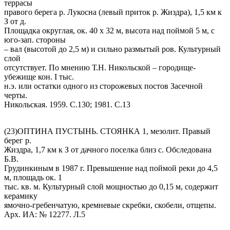
террасы
правого берега р. Лукосна (левый приток р. Жиздра), 1,5 км к
З от д.
Площадка округлая, ок. 40 х 32 м, высота над поймой 5 м, с
юго-зап. стороны
– вал (высотой до 2,5 м) и сильно размытый ров. Культурный
слой
отсутствует. По мнению Т.Н. Никольской – городище-
убежище кон. I тыс.
н.э. или остатки одного из сторожевых постов Засечной
черты.
Никольская. 1959. С.130; 1981. С.13
(23)ОПТИНА ПУСТЫНЬ. СТОЯНКА 1, мезолит. Правый
берег р.
Жиздра, 1,7 км к З от дачного поселка близ с. Обследована
Б.В.
Грудинкиным в 1987 г. Превышение над поймой реки до 4,5
м, площадь ок. 1
тыс. кв. м. Культурный слой мощностью до 0,15 м, содержит
керамику
ямочно-гребенчатую, кремневые скребки, скобели, отщепы.
Арх. ИА: № 12277. Л.5