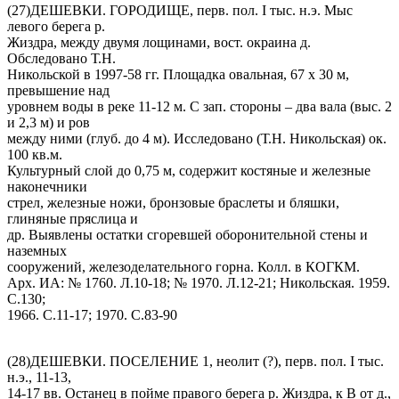
(27)ДЕШЕВКИ. ГОРОДИЩЕ, перв. пол. I тыс. н.э. Мыс
левого берега р.
Жиздра, между двумя лощинами, вост. окраина д.
Обследовано Т.Н.
Никольской в 1997-58 гг. Площадка овальная, 67 х 30 м,
превышение над
уровнем воды в реке 11-12 м. С зап. стороны – два вала (выс. 2
и 2,3 м) и ров
между ними (глуб. до 4 м). Исследовано (Т.Н. Никольская) ок.
100 кв.м.
Культурный слой до 0,75 м, содержит костяные и железные
наконечники
стрел, железные ножи, бронзовые браслеты и бляшки,
глиняные пряслица и
др. Выявлены остатки сгоревшей оборонительной стены и
наземных
сооружений, железоделательного горна. Колл. в КОГКМ.
Арх. ИА: № 1760. Л.10-18; № 1970. Л.12-21; Никольская. 1959.
С.130;
1966. С.11-17; 1970. С.83-90
(28)ДЕШЕВКИ. ПОСЕЛЕНИЕ 1, неолит (?), перв. пол. I тыс.
н.э., 11-13,
14-17 вв. Останец в пойме правого берега р. Жиздра, к В от д.,