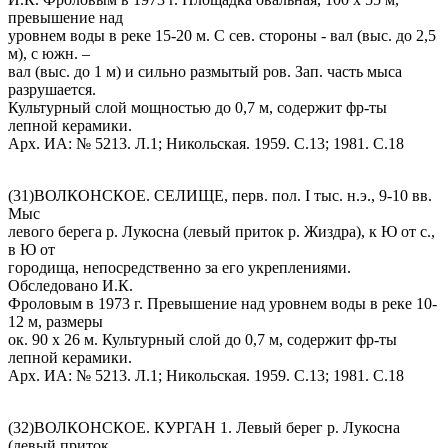
превышение над
уровнем воды в реке 15-20 м. С сев. стороны - вал (выс. до 2,5
м), с южн. –
вал (выс. до 1 м) и сильно размытый ров. Зап. часть мыса
разрушается.
Культурный слой мощностью до 0,7 м, содержит фр-ты
лепной керамики.
Арх. ИА: № 5213. Л.1; Никольская. 1959. С.13; 1981. С.18
(31)ВОЛКОНСКОЕ. СЕЛИЩЕ, перв. пол. I тыс. н.э., 9-10 вв.
Мыс
левого берега р. Лукосна (левый приток р. Жиздра), к Ю от с.,
в Ю от
городища, непосредственно за его укреплениями.
Обследовано И.К.
Фроловым в 1973 г. Превышение над уровнем воды в реке 10-
12 м, размеры
ок. 90 х 26 м. Культурный слой до 0,7 м, содержит фр-ты
лепной керамики.
Арх. ИА: № 5213. Л.1; Никольская. 1959. С.13; 1981. С.18
(32)ВОЛКОНСКОЕ. КУРГАН 1. Левый берег р. Лукосна
(левый приток