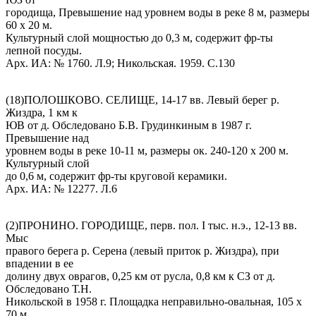
городища, Превышение над уровнем воды в реке 8 м, размеры
60 х 20 м.
Культурный слой мощностью до 0,3 м, содержит фр-ты
лепной посуды.
Арх. ИА: № 1760. Л.9; Никольская. 1959. С.130
(18)ПОЛОШКОВО. СЕЛИЩЕ, 14-17 вв. Левый берег р.
Жиздра, 1 км к
ЮВ от д. Обследовано Б.В. Грудинкиным в 1987 г.
Превышение над
уровнем воды в реке 10-11 м, размеры ок. 240-120 х 200 м.
Культурный слой
до 0,6 м, содержит фр-ты круговой керамики.
Арх. ИА: № 12277. Л.6
(2)ПРОНИНО. ГОРОДИЩЕ, перв. пол. I тыс. н.э., 12-13 вв.
Мыс
правого берега р. Серена (левый приток р. Жиздра), при
впадении в ее
долину двух оврагов, 0,25 км от русла, 0,8 км к СЗ от д.
Обследовано Т.Н.
Никольской в 1958 г. Площадка неправильно-овальная, 105 х
70 м,