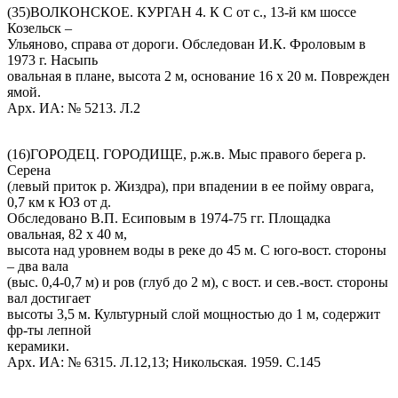
(35)ВОЛКОНСКОЕ. КУРГАН 4. К С от с., 13-й км шоссе
Козельск –
Ульяново, справа от дороги. Обследован И.К. Фроловым в
1973 г. Насыпь
овальная в плане, высота 2 м, основание 16 х 20 м. Поврежден
ямой.
Арх. ИА: № 5213. Л.2
(16)ГОРОДЕЦ. ГОРОДИЩЕ, р.ж.в. Мыс правого берега р.
Серена
(левый приток р. Жиздра), при впадении в ее пойму оврага,
0,7 км к ЮЗ от д.
Обследовано В.П. Есиповым в 1974-75 гг. Площадка
овальная, 82 х 40 м,
высота над уровнем воды в реке до 45 м. С юго-вост. стороны
– два вала
(выс. 0,4-0,7 м) и ров (глуб до 2 м), с вост. и сев.-вост. стороны
вал достигает
высоты 3,5 м. Культурный слой мощностью до 1 м, содержит
фр-ты лепной
керамики.
Арх. ИА: № 6315. Л.12,13; Никольская. 1959. С.145