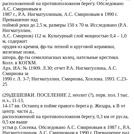
расположенной на противоположном берегу. Обследовано
А.С. Смирновым в
1987 г., Р.А. Нигматуллиным, А.С. Смирновым в 1990 г.
Превышение над
поймой реки до 2,5 м, размеры 150 х 70 м. Исследовано (Р.А.
Нигматуллин,
А.С. Смирнов) 112 м. Культурный слой мощностью 0,4 – 1,0
м, содержит
орудия из кремня, фр-ты лепной и круговой керамики,
железные ножи,
шпора, фр-ты семилопасных колец, нательные крестики.
Колл. в КОГКМ.
Арх. ИА: № 11909. Л.30; отчет Р.А. Нигматуллина, А.С.
Смирнова за
1990 г. Л. 3-7; Нигматуллин, Смирнова, Хохлова. 1993. С.23-
25
(29)ДЕШЕВКИ. ПОСЕЛЕНИЕ 2, неолит (?), перв. пол. I тыс.
н.э., 11-13,
14-17 вв. Останец в пойме правого берега р. Жиздра, к В от
центр. части д.,
расположенной на противоположном берегу, 0,3 км от русла,
0,5 км выше
устья р. Сосенка. Обследовано А.С. Смирновым в 1987 г., Р.А.
Нигматуллиным, А.С. Смирновым в 1990 г. Превышение над