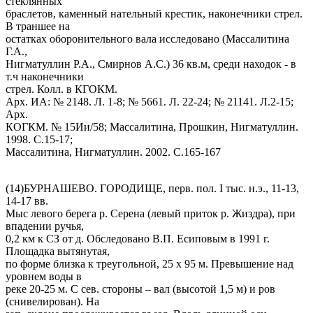
стеклянных
браслетов, каменный нательный крестик, наконечники стрел.
В траншее на
остатках оборонительного вала исследовано (Массалитина
Г.А.,
Нигматуллин Р.А., Смирнов А.С.) 36 кв.м, среди находок - в
т.ч наконечники
стрел. Колл. в КГОКМ.
Арх. ИА: № 2148. Л. 1-8; № 5661. Л. 22-24; № 21141. Л.2-15;
Арх.
КОГКМ. № 15Ии/58; Массалитина, Прошкин, Нигматуллин.
1998. С.15-17;
Массалитина, Нигматуллин. 2002. С.165-167
(14)БУРНАШЕВО. ГОРОДИЩЕ, перв. пол. I тыс. н.э., 11-13,
14-17 вв.
Мыс левого берега р. Серена (левый приток р. Жиздра), при
впадении ручья,
0,2 км к СЗ от д. Обследовано В.П. Есиповым в 1991 г.
Площадка вытянутая,
по форме близка к треугольной, 25 х 95 м. Превышение над
уровнем воды в
реке 20-25 м. С сев. стороны – вал (высотой 1,5 м) и ров
(снивелирован). На