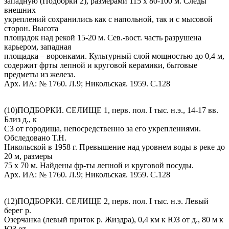
западную (Подборки 2), размерами 115 х 80-100 м. Следы
внешних
укреплений сохранились как с напольной, так и с мысовой
сторон. Высота
площадок над рекой 15-20 м. Сев.-вост. часть разрушена
карьером, западная
площадка – воронками. Культурный слой мощностью до 0,4 м,
содержит фрты лепной и круговой керамики, бытовые
предметы из железа.
Арх. ИА: № 1760. Л.9; Никольская. 1959. С.128
(10)ПОДБОРКИ. СЕЛИЩЕ 1, перв. пол. I тыс. н.э., 14-17 вв.
Близ д., к
СЗ от городища, непосредственно за его укреплениями.
Обследовано Т.Н.
Никольской в 1958 г. Превышение над уровнем воды в реке до
20 м, размеры
75 х 70 м. Найдены фр-ты лепной и круговой посуды.
Арх. ИА: № 1760. Л.9; Никольская. 1959. С.128
(12)ПОДБОРКИ. СЕЛИЩЕ 2, перв. пол. I тыс. н.э. Левый
берег р.
Озерчанка (левый приток р. Жиздра), 0,4 км к ЮЗ от д., 80 м к
ЮЗ от