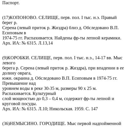
Паспорт.
(17)КОПОНОВО. СЕЛИЩЕ, перв. пол. I тыс. н.э. Правый
берег р.
Серена (левый приток р. Жиздра) близ д. Обследовано В.П.
Есиповым в
1974-75 гг. Распахивается. Найдены фр-ты лепной керамики.
Арх. ИА: № 6315. Л.13,14
(9)КОРОБКИ. СЕЛИЩЕ, перв. пол. I тыс. н.э., 14-17 вв. Мыс
левого
берега р. Серена (левый приток р. Жиздра), при впадении в ее
долину оврага,
южн. окраина д. Обследовано В.П. Есиповым в 1974-75 гг.
Превышение над
уровнем воды в реке 30-35 м, размеры 90 х 25 м.
Распахивается. Культурный
слой мощностью до 0,3 – 0,4 м, содержит фр-ты лепной и
круговой посуды.
Арх. ИА: № 6315. Л.10; Никольская. 1959. С. 147
(36)НЕМЫСИНО. ГОРОДИЩЕ. Мыс первой надпойменной