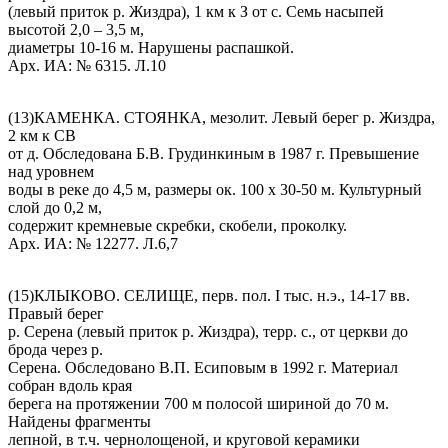
(левый приток р. Жиздра), 1 км к З от с. Семь насыпей
высотой 2,0 – 3,5 м,
диаметры 10-16 м. Нарушены распашкой.
Арх. ИА: № 6315. Л.10
(13)КАМЕНКА. СТОЯНКА, мезолит. Левый берег р. Жиздра,
2 км к СВ
от д. Обследована Б.В. Грудинкиным в 1987 г. Превышение
над уровнем
воды в реке до 4,5 м, размеры ок. 100 х 30-50 м. Культурный
слой до 0,2 м,
содержит кремневые скребки, скобели, проколку.
Арх. ИА: № 12277. Л.6,7
(15)КЛЫКОВО. СЕЛИЩЕ, перв. пол. I тыс. н.э., 14-17 вв.
Правый берег
р. Серена (левый приток р. Жиздра), терр. с., от церкви до
брода через р.
Серена. Обследовано В.П. Есиповым в 1992 г. Материал
собран вдоль края
берега на протяжении 700 м полосой шириной до 70 м.
Найдены фрагменты
лепной, в т.ч. чернолощеной, и круговой керамики