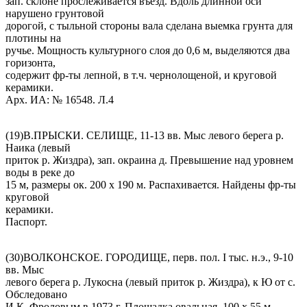
зап. склоне прослеживается въезд. Вдоль длинной оси
нарушено грунтовой
дорогой, с тыльной стороны вала сделана выемка грунта для
плотины на
ручье. Мощность культурного слоя до 0,6 м, выделяются два
горизонта,
содержит фр-ты лепной, в т.ч. чернолощеной, и круговой
керамики.
Арх. ИА: № 16548. Л.4
(19)В.ПРЫСКИ. СЕЛИЩЕ, 11-13 вв. Мыс левого берега р.
Наика (левый
приток р. Жиздра), зап. окраина д. Превышение над уровнем
воды в реке до
15 м, размеры ок. 200 х 190 м. Распахивается. Найдены фр-ты
круговой
керамики.
Паспорт.
(30)ВОЛКОНСКОЕ. ГОРОДИЩЕ, перв. пол. I тыс. н.э., 9-10
вв. Мыс
левого берега р. Лукосна (левый приток р. Жиздра), к Ю от с.
Обследовано
И.К. Фроловым в 1973 г. Площадка овальная, 100 х 55 м,