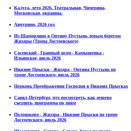
Калуга, лето 2026. Театральная, Чичерина,
Московская, окраины.
Авчурино, 2026 год
Из Шамордино в Оптину Пустынь левым берегом
Жиздры (Тропа Достоевского)
Сосенский - Гранный холм - Камышенка -
Ильинское, июль 2026
Нижние Прыски - Жиздра - Оптина Пустынь по
тропе Достоевского, июль 2026
Церковь Преображения Господня в Нижних Прысках
Санкт-Петербург, что посмотреть, как дешево
съездить, программа по дням
Полошково - Жиздра - Нижние Прыски по тропе
Достоевского, июль 2026