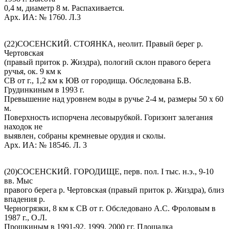
0,4 м, диаметр 8 м. Распахивается.
Арх. ИА: № 1760. Л.3
(22)СОСЕНСКИЙ. СТОЯНКА, неолит. Правый берег р.
Чертовская
(правый приток р. Жиздра), пологий склон правого берега
ручья, ок. 9 км к
СВ от г., 1,2 км к ЮВ от городища. Обследована Б.В.
Грудинкиным в 1993 г.
Превышение над уровнем воды в ручье 2-4 м, размеры 50 х 60
м.
Поверхность испорчена лесовырубкой. Горизонт залегания
находок не
выявлен, собраны кремневые орудия и сколы.
Арх. ИА: № 18546. Л. 3
(20)СОСЕНСКИЙ. ГОРОДИЩЕ, перв. пол. I тыс. н.э., 9-10
вв. Мыс
правого берега р. Чертовская (правый приток р. Жиздра), близ
впадения р.
Черногрязки, 8 км к СВ от г. Обследовано А.С. Фроловым в
1987 г., О.Л.
Прошкиным в 1991-92, 1999, 2000 гг. Площадка