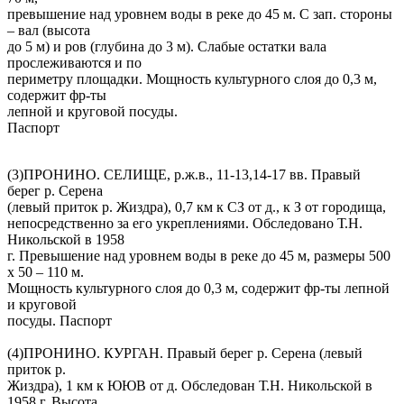
превышение над уровнем воды в реке до 45 м. С зап. стороны
– вал (высота
до 5 м) и ров (глубина до 3 м). Слабые остатки вала
прослеживаются и по
периметру площадки. Мощность культурного слоя до 0,3 м,
содержит фр-ты
лепной и круговой посуды.
Паспорт
(3)ПРОНИНО. СЕЛИЩЕ, р.ж.в., 11-13,14-17 вв. Правый
берег р. Серена
(левый приток р. Жиздра), 0,7 км к СЗ от д., к З от городища,
непосредственно за его укреплениями. Обследовано Т.Н.
Никольской в 1958
г. Превышение над уровнем воды в реке до 45 м, размеры 500
х 50 – 110 м.
Мощность культурного слоя до 0,3 м, содержит фр-ты лепной
и круговой
посуды. Паспорт
(4)ПРОНИНО. КУРГАН. Правый берег р. Серена (левый
приток р.
Жиздра), 1 км к ЮЮВ от д. Обследован Т.Н. Никольской в
1958 г. Высота