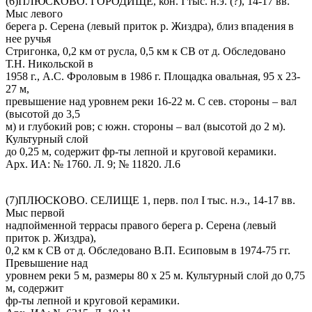
(6)ПЛЮСКОВО. ГОРОДИЩЕ, кон. I тыс. н.э. (?), 14-17 вв.
Мыс левого
берега р. Серена (левый приток р. Жиздра), близ впадения в
нее ручья
Стригонка, 0,2 км от русла, 0,5 км к СВ от д. Обследовано
Т.Н. Никольской в
1958 г., А.С. Фроловым в 1986 г. Площадка овальная, 95 х 23-
27 м,
превышение над уровнем реки 16-22 м. С сев. стороны – вал
(высотой до 3,5
м) и глубокий ров; с южн. стороны – вал (высотой до 2 м).
Культурный слой
до 0,25 м, содержит фр-ты лепной и круговой керамики.
Арх. ИА: № 1760. Л. 9; № 11820. Л.6
(7)ПЛЮСКОВО. СЕЛИЩЕ 1, перв. пол I тыс. н.э., 14-17 вв.
Мыс первой
надпойменной террасы правого берега р. Серена (левый
приток р. Жиздра),
0,2 км к СВ от д. Обследовано В.П. Есиповым в 1974-75 гг.
Превышение над
уровнем реки 5 м, размеры 80 х 25 м. Культурный слой до 0,75
м, содержит
фр-ты лепной и круговой керамики.