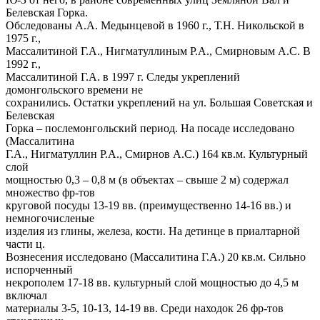
Белевская Горка.
Обследованы А.А. Медынцевой в 1960 г., Т.Н. Никольской в
1975 г.,
Массалитиной Г.А., Нигматуллиным Р.А., Смирновым А.С. В
1992 г.,
Массалитиной Г.А. в 1997 г. Следы укреплений
домонгольского времени не
сохранились. Остатки укреплений на ул. Большая Советская и
Белевская
Горка – послемонгольский период. На посаде исследовано
(Массалитина
Г.А., Нигматуллин Р.А., Смирнов А.С.) 164 кв.м. Культурный
слой
мощностью 0,3 – 0,8 м (в объектах – свыше 2 м) содержал
множество фр-тов
круговой посуды 13-19 вв. (преимущественно 14-16 вв.) и
немногочисленые
изделия из глины, железа, кости. На детинце в приалтарной
части ц.
Вознесения исследовано (Массалитина Г.А.) 20 кв.м. Сильно
испорченный
некрополем 17-18 вв. культурный слой мощностью до 4,5 м
включал
материалы 3-5, 10-13, 14-19 вв. Среди находок 26 фр-тов