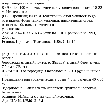
подтрапецевидной формы,
80-90 – 90-100 м, превышение над уровнем воды в реке 18-22
м. Исследовано
(О.Л. Прошкин) 84 кв.м. Культурный слой мощностью до 0,3
м, найдены фрты лепной керамики, наконечники стрел,
различные бытовые предметы и
украшения.
Арх. ИА: № 16331-16332; отчеты О.Л. Прошкина за 1999,
2000 гг.;
Есипов, Прошкин, Телеганова. 1996. С.12-14
(21)СОСЕНСКИЙ. СЕЛИЩЕ, перв. пол. I тыс. н.э. Левый
берег р.
Чертовская (правый приток р. Жиздра), правый берег ручья,
7,5 км к СВ от г.,
0,6 км к ЮВ от городища. Обследовано Б.В. Грудинкиным в
1993 г.
Превышение над уровнем воды в ручье 4-6 м, размеры 40 х 35
м.
Задерновано. Южная часть испорчена грунтовой дорогой,
береговыми
осыпями. Найдены фр-ты лепной керамики.
Арх. ИА: № 18546. Л. 3,4.