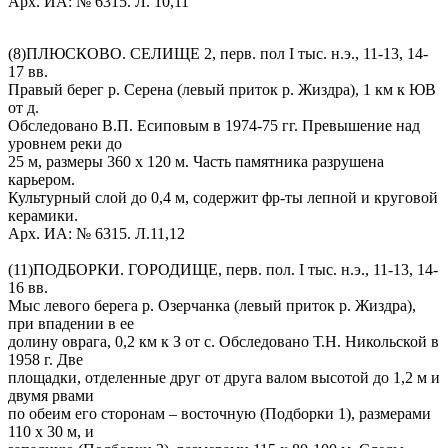
Арх. ИА: № 6315. Л. 10,11
(8)ПЛЮСКОВО. СЕЛИЩЕ 2, перв. пол I тыс. н.э., 11-13, 14-
17 вв.
Правый берег р. Серена (левый приток р. Жиздра), 1 км к ЮВ
от д.
Обследовано В.П. Есиповым в 1974-75 гг. Превышение над
уровнем реки до
25 м, размеры 360 х 120 м. Часть памятника разрушена
карьером.
Культурный слой до 0,4 м, содержит фр-ты лепной и круговой
керамики.
Арх. ИА: № 6315. Л.11,12
(11)ПОДБОРКИ. ГОРОДИЩЕ, перв. пол. I тыс. н.э., 11-13, 14-
16 вв.
Мыс левого берега р. Озерчанка (левый приток р. Жиздра),
при впадении в ее
долину оврага, 0,2 км к З от с. Обследовано Т.Н. Никольской в
1958 г. Две
площадки, отделенные друг от друга валом высотой до 1,2 м и
двумя рвами
по обеим его сторонам – восточную (Подборки 1), размерами
110 х 30 м, и