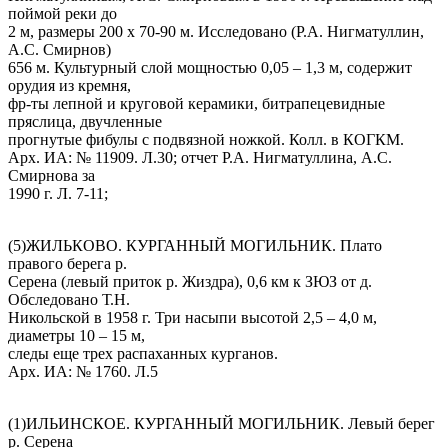
поймой реки до
2 м, размеры 200 х 70-90 м. Исследовано (Р.А. Нигматуллин,
А.С. Смирнов)
656 м. Культурный слой мощностью 0,05 – 1,3 м, содержит
орудия из кремня,
фр-ты лепной и круговой керамики, битрапецевидные
пряслица, двучленные
прогнутые фибулы с подвязной ножкой. Колл. в КОГКМ.
Арх. ИА: № 11909. Л.30; отчет Р.А. Нигматуллина, А.С.
Смирнова за
1990 г. Л. 7-11;
(5)ЖИЛЬКОВО. КУРГАННЫЙ МОГИЛЬНИК. Плато
правого берега р.
Серена (левый приток р. Жиздра), 0,6 км к ЗЮЗ от д.
Обследовано Т.Н.
Никольской в 1958 г. Три насыпи высотой 2,5 – 4,0 м,
диаметры 10 – 15 м,
следы еще трех распаханных курганов.
Арх. ИА: № 1760. Л.5
(1)ИЛЬИНСКОЕ. КУРГАННЫЙ МОГИЛЬНИК. Левый берег
р. Серена