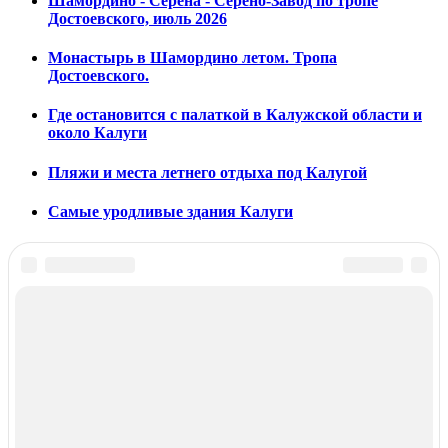
Шамордино - Серена - Серено-Завод по тропе
Достоевского, июль 2026
Монастырь в Шамордино летом. Тропа
Достоевского.
Где остановится с палаткой в Калужской области и
около Калуги
Пляжи и места летнего отдыха под Калугой
Самые уродливые здания Калуги