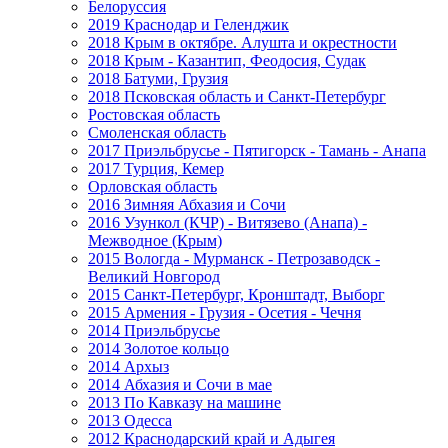
Белоруссия
2019 Краснодар и Геленджик
2018 Крым в октябре. Алушта и окрестности
2018 Крым - Казантип, Феодосия, Судак
2018 Батуми, Грузия
2018 Псковская область и Санкт-Петербург
Ростовская область
Смоленская область
2017 Приэльбрусье - Пятигорск - Тамань - Анапа
2017 Турция, Кемер
Орловская область
2016 Зимняя Абхазия и Сочи
2016 Узункол (КЧР) - Витязево (Анапа) -
Межводное (Крым)
2015 Вологда - Мурманск - Петрозаводск -
Великий Новгород
2015 Санкт-Петербург, Кронштадт, Выборг
2015 Армения - Грузия - Осетия - Чечня
2014 Приэльбрусье
2014 Золотое кольцо
2014 Архыз
2014 Абхазия и Сочи в мае
2013 По Кавказу на машине
2013 Одесса
2012 Краснодарский край и Адыгея